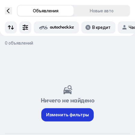
Объявления
Новые авто
В кредит
Ча
0 объявлений
Ничего не найдено
Изменить фильтры