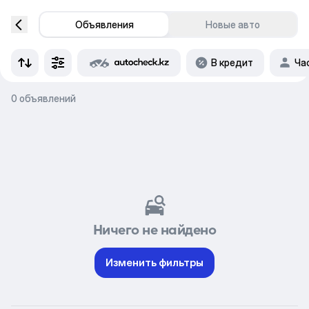
Объявления
Новые авто
В кредит
Ча
0 объявлений
Ничего не найдено
Изменить фильтры