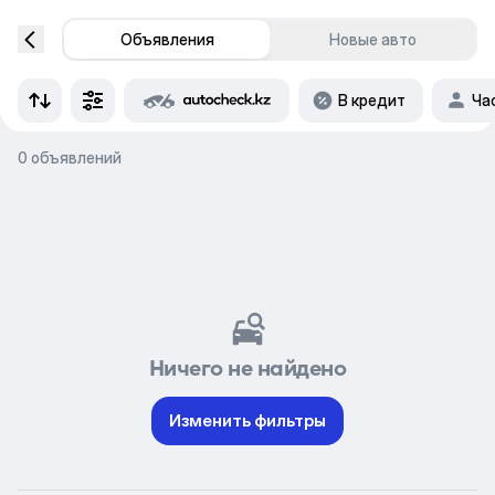
Объявления
Новые авто
В кредит
Ча
0 объявлений
Ничего не найдено
Изменить фильтры