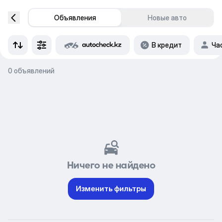
Объявления
Новые авто
В кредит
Ча
0 объявлений
Ничего не найдено
Изменить фильтры