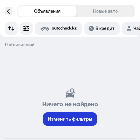
Объявления
Новые авто
В кредит
Ча
0 объявлений
Ничего не найдено
Изменить фильтры