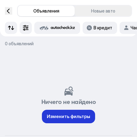
Объявления
Новые авто
В кредит
Ча
0 объявлений
Ничего не найдено
Изменить фильтры