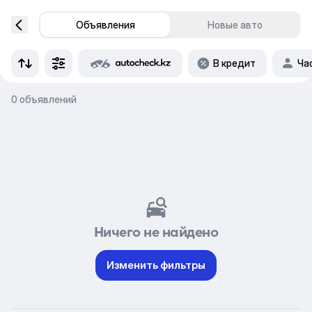
Объявления
Новые авто
В кредит
Ча
0 объявлений
Ничего не найдено
Изменить фильтры