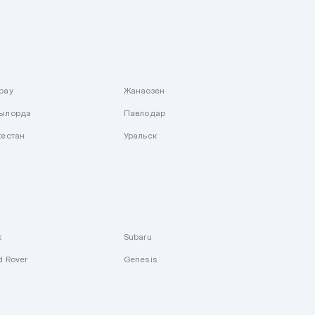
рау
Жанаозен
ылорда
Павлодар
кестан
Уральск
k
Subaru
d Rover
Genesis