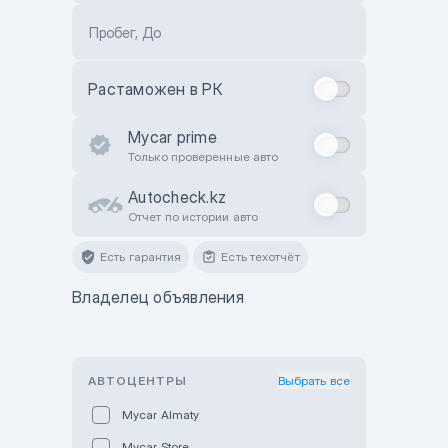
Пробег, До
Растаможен в РК
Mycar prime
Только проверенные авто
Autocheck.kz
Отчет по истории авто
Есть гарантия
Есть техотчёт
Владелец объявления
АВТОЦЕНТРЫ
Выбрать все
Mycar Almaty
Mycar Store