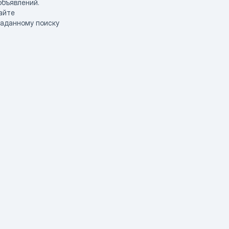
объявлений.
айте
заданному поиску