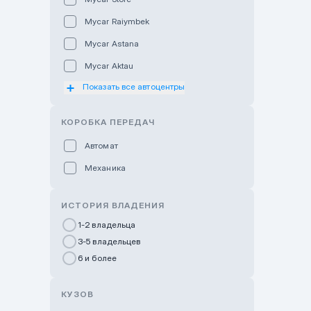
Mycar Raiymbek
Mycar Astana
Mycar Aktau
Показать все автоцентры
Mycar Uralsk
Haval & Tank Kyzylorda
КОРОБКА ПЕРЕДАЧ
Haval & Tank Pavlodar
Автомат
Bavaria Almaty
Механика
Mycar Shymkent
Bavaria Astana
ИСТОРИЯ ВЛАДЕНИЯ
GWM Nurly Zhol
1-2 владельца
3-5 владельцев
Chery Astana
6 и более
Changan Auto Nurly Zhol
Haval Atyrau
КУЗОВ
Hyundai Auto Almaty