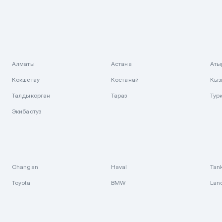
Алматы
Астана
Аты
Кокшетау
Костанай
Кыз
Талдыкорган
Тараз
Тур
Экибастуз
Changan
Haval
Tan
Toyota
BMW
Lan