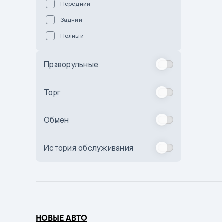
Передний
Пурпурный
Задний
Коричневый
Полный
Голубой
Синий
Праворульные
Фиолетовый
Зеленый
Торг
Желтый
Обмен
Бежевый
Бордовый
История обслуживания
Комбинированный
Бронзовый
Темно-синий
Серый металлик
НОВЫЕ АВТО
Сиреневый металлик