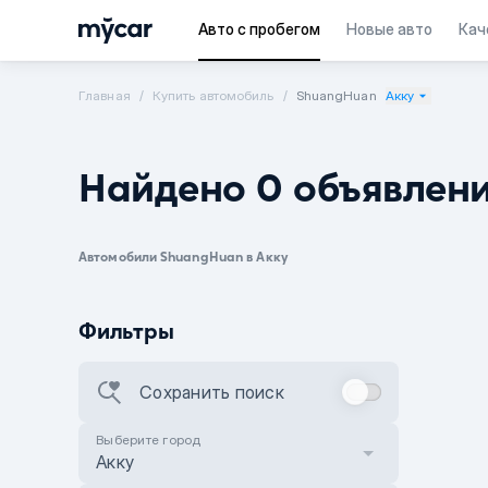
Авто с пробегом
Новые авто
Кач
Главная
Купить автомобиль
ShuangHuan
Акку
Найдено 0 объявлен
Автомобили ShuangHuan в Акку
Фильтры
Сохранить поиск
Выберите город
Акку