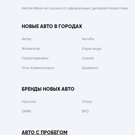
Черный металлик
Автомобили из салона от официальных дилеров Казахстана.
Стальной
НОВЫЕ АВТО В ГОРОДАХ
Вишневый
Серебристый металлик
Актау
Актобе
Темно-коричневый
Жезказган
Караганда
Бело-Дымчатый
Петропавловск
Семей
Светло-зелёный металлик
Усть-Каменогорск
Шымкент
Бирюзовый
Темно-синий металлик
БРЕНДЫ НОВЫХ АВТО
Зеленый металлик
Hyundai
Chery
Комбинированный
GWM
BYD
АВТО С ПРОБЕГОМ