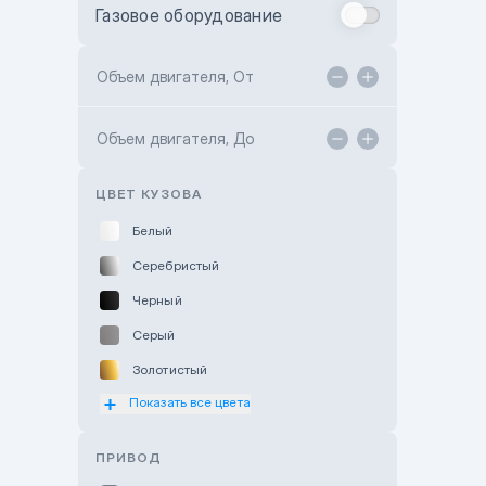
Газовое оборудование
Toyota Astana
Toyota Kokshetau
Объем двигателя, От
TANK Motors Karaganda
Объем двигателя, До
Hyundai ShymCity
Toyota Shygys
ЦВЕТ КУЗОВА
Белый
Серебристый
Черный
Серый
Золотистый
Показать все цвета
Оранжевый
Розовый
ПРИВОД
Красный