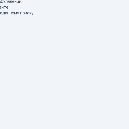
объявлений.
айте
заданному поиску