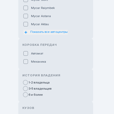
Mycar Raiymbek
Mycar Astana
Mycar Aktau
Показать все автоцентры
Mycar Uralsk
Haval & Tank Kyzylorda
КОРОБКА ПЕРЕДАЧ
Haval & Tank Pavlodar
Автомат
Bavaria Almaty
Механика
Mycar Shymkent
Bavaria Astana
ИСТОРИЯ ВЛАДЕНИЯ
GWM Nurly Zhol
1-2 владельца
3-5 владельцев
Chery Astana
6 и более
Changan Auto Nurly Zhol
Haval Atyrau
КУЗОВ
Hyundai Auto Almaty