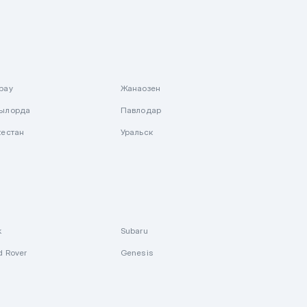
рау
Жанаозен
ылорда
Павлодар
кестан
Уральск
k
Subaru
d Rover
Genesis