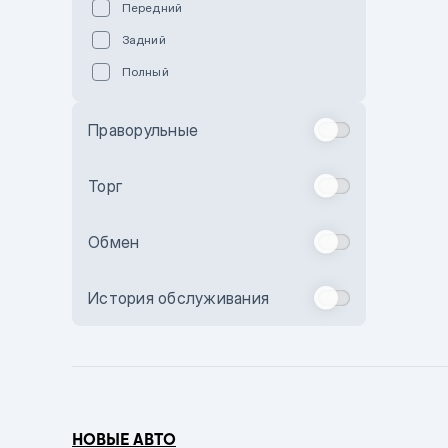
Передний
Пурпурный
Задний
Коричневый
Полный
Голубой
Синий
Праворульные
Фиолетовый
Зеленый
Торг
Желтый
Обмен
Бежевый
Бордовый
История обслуживания
Комбинированный
Бронзовый
Темно-синий
Серый металлик
НОВЫЕ АВТО
Сиреневый металлик