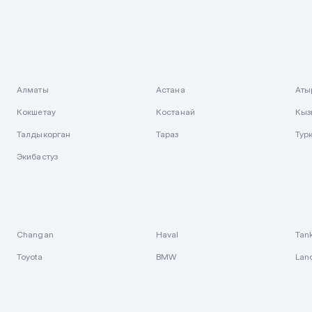
Алматы
Астана
Аты
Кокшетау
Костанай
Кыз
Талдыкорган
Тараз
Тур
Экибастуз
Changan
Haval
Tan
Toyota
BMW
Lan