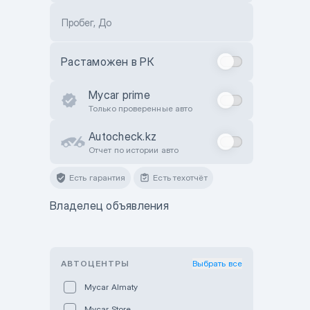
Пробег, До
Растаможен в РК
Mycar prime
Только проверенные авто
Autocheck.kz
Отчет по истории авто
Есть гарантия
Есть техотчёт
Владелец объявления
АВТОЦЕНТРЫ
Выбрать все
Mycar Almaty
Mycar Store