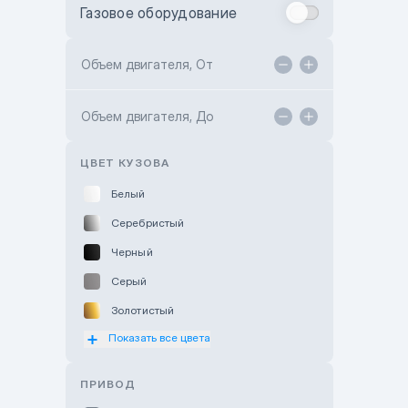
Газовое оборудование
Toyota Astana
Toyota Kokshetau
Объем двигателя, От
TANK Motors Karaganda
Объем двигателя, До
Hyundai ShymCity
Toyota Shygys
ЦВЕТ КУЗОВА
Белый
Серебристый
Черный
Серый
Золотистый
Показать все цвета
Оранжевый
Розовый
ПРИВОД
Красный