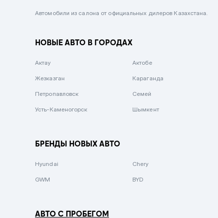
Черный металлик
Автомобили из салона от официальных дилеров Казахстана.
Стальной
НОВЫЕ АВТО В ГОРОДАХ
Вишневый
Серебристый металлик
Актау
Актобе
Темно-коричневый
Жезказган
Караганда
Бело-Дымчатый
Петропавловск
Семей
Светло-зелёный металлик
Усть-Каменогорск
Шымкент
Бирюзовый
Темно-синий металлик
БРЕНДЫ НОВЫХ АВТО
Зеленый металлик
Hyundai
Chery
Комбинированный
GWM
BYD
АВТО С ПРОБЕГОМ