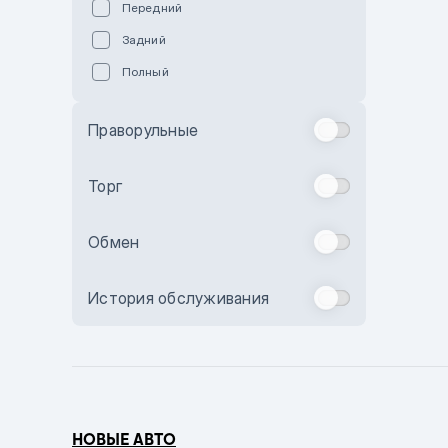
Передний
Пурпурный
Задний
Коричневый
Полный
Голубой
Синий
Праворульные
Фиолетовый
Зеленый
Торг
Желтый
Обмен
Бежевый
Бордовый
История обслуживания
Комбинированный
Бронзовый
Темно-синий
Серый металлик
НОВЫЕ АВТО
Сиреневый металлик