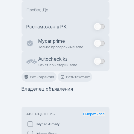
Пробег, До
Растаможен в РК
Mycar prime
Только проверенные авто
Autocheck.kz
Отчет по истории авто
Есть гарантия
Есть техотчёт
Владелец объявления
АВТОЦЕНТРЫ
Выбрать все
Mycar Almaty
Mycar Store