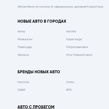
Черный металлик
Автомобили из салона от официальных дилеров Казахстана.
Стальной
НОВЫЕ АВТО В ГОРОДАХ
Вишневый
Серебристый металлик
Актау
Актобе
Темно-коричневый
Жезказган
Караганда
Бело-Дымчатый
Павлодар
Петропавловск
Светло-зелёный металлик
Уральск
Усть-Каменогорск
Бирюзовый
Темно-синий металлик
БРЕНДЫ НОВЫХ АВТО
Зеленый металлик
Hyundai
Chery
Комбинированный
GWM
BYD
АВТО С ПРОБЕГОМ