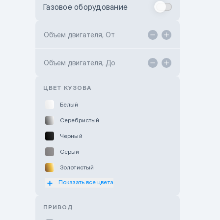
Газовое оборудование
Toyota Astana
Toyota Kokshetau
Объем двигателя, От
TANK Motors Karaganda
Объем двигателя, До
Hyundai ShymCity
Toyota Shygys
ЦВЕТ КУЗОВА
Белый
Серебристый
Черный
Серый
Золотистый
Показать все цвета
Оранжевый
Розовый
ПРИВОД
Красный