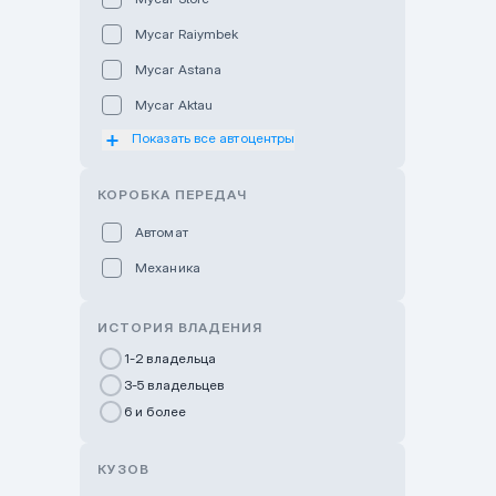
Mycar Raiymbek
Mycar Astana
Mycar Aktau
Показать все автоцентры
Mycar Uralsk
Haval & Tank Kyzylorda
КОРОБКА ПЕРЕДАЧ
Haval & Tank Pavlodar
Автомат
Bavaria Almaty
Механика
Mycar Shymkent
Bavaria Astana
ИСТОРИЯ ВЛАДЕНИЯ
GWM Nurly Zhol
1-2 владельца
3-5 владельцев
Chery Astana
6 и более
Changan Auto Nurly Zhol
Haval Atyrau
КУЗОВ
Hyundai Auto Almaty