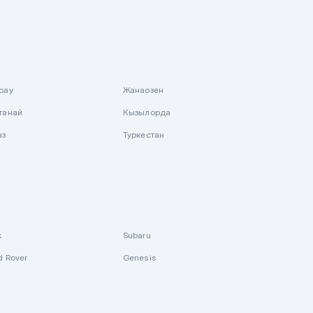
рау
Жанаозен
танай
Кызылорда
аз
Туркестан
k
Subaru
d Rover
Genesis