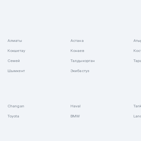
Алматы
Астана
Аты
Кокшетау
Конаев
Кос
Семей
Талдыкорган
Тар
Шымкент
Экибастуз
Changan
Haval
Tan
Toyota
BMW
Lan