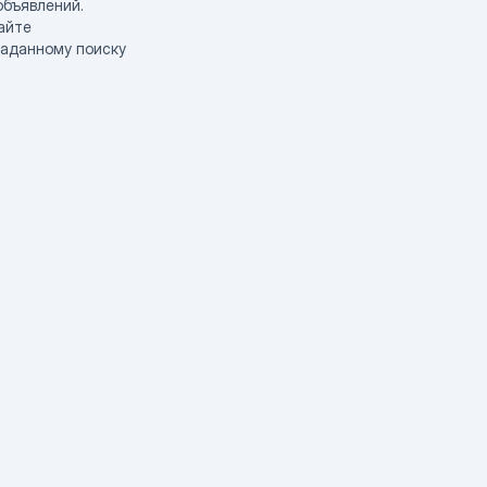
объявлений.
айте
заданному поиску