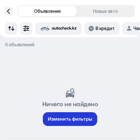
Объявления
Новые авто
В кредит
Ча
0 объявлений
Ничего не найдено
Изменить фильтры