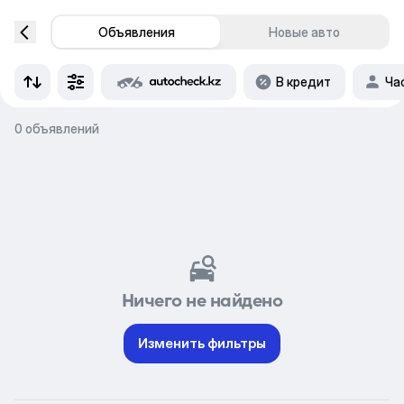
Объявления
Новые авто
В кредит
Ча
0 объявлений
Ничего не найдено
Изменить фильтры