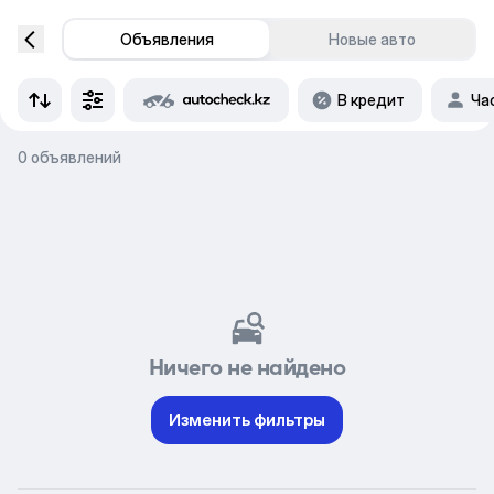
Объявления
Новые авто
В кредит
Ча
0 объявлений
Ничего не найдено
Изменить фильтры