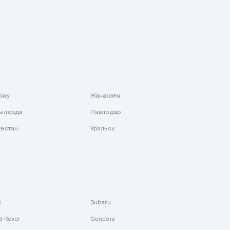
рау
Жанаозен
ылорда
Павлодар
кестан
Уральск
k
Subaru
d Rover
Genesis