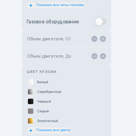
Показать все типы топлива
Subaru Motor Almaty
Toyota Almaty
Газовое оборудование
Toyota Astana
Toyota Kokshetau
Объем двигателя, От
TANK Motors Karaganda
Объем двигателя, До
Hyundai ShymCity
Toyota Shygys
ЦВЕТ КУЗОВА
Белый
Серебристый
Черный
Серый
Золотистый
Показать все цвета
Оранжевый