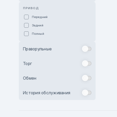
Розовый
ПРИВОД
Красный
Передний
Пурпурный
Задний
Коричневый
Полный
Голубой
Синий
Праворульные
Фиолетовый
Зеленый
Торг
Желтый
Обмен
Бежевый
Бордовый
История обслуживания
Комбинированный
Бронзовый
Темно-синий