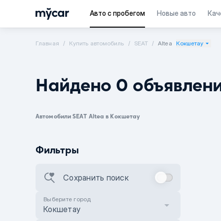
Авто с пробегом
Новые авто
Кач
Главная
Купить автомобиль
SEAT
Altea
Кокшетау
Найдено 0 объявлен
Автомобили SEAT Altea в Кокшетау
Фильтры
Сохранить поиск
Выберите город
Кокшетау