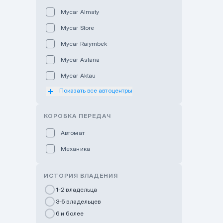
Mycar Almaty
Mycar Store
Mycar Raiymbek
Mycar Astana
Mycar Aktau
Показать все автоцентры
Mycar Uralsk
Haval & Tank Kyzylorda
КОРОБКА ПЕРЕДАЧ
Haval & Tank Pavlodar
Автомат
Bavaria Almaty
Механика
Mycar Shymkent
Bavaria Astana
ИСТОРИЯ ВЛАДЕНИЯ
GWM Nurly Zhol
1-2 владельца
3-5 владельцев
Chery Astana
6 и более
Changan Auto Nurly Zhol