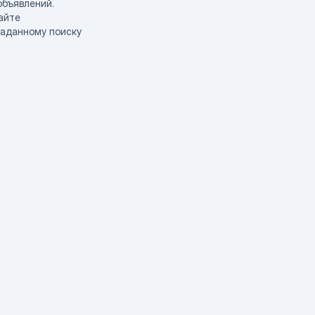
объявлений.
айте
заданному поиску