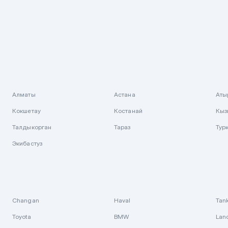
Алматы
Астана
Аты
Кокшетау
Костанай
Кыз
Талдыкорган
Тараз
Тур
Экибастуз
Changan
Haval
Tan
Toyota
BMW
Lan