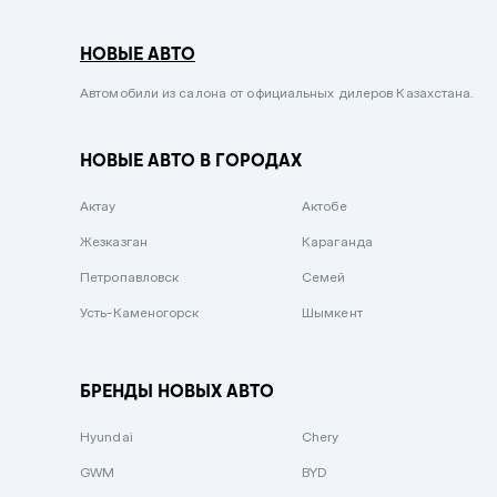
Серый металлик
НОВЫЕ АВТО
Сиреневый металлик
Черный металлик
Автомобили из салона от официальных дилеров Казахстана.
Стальной
НОВЫЕ АВТО В ГОРОДАХ
Вишневый
Серебристый металлик
Актау
Актобе
Темно-коричневый
Жезказган
Караганда
Бело-Дымчатый
Петропавловск
Семей
Светло-зелёный металлик
Усть-Каменогорск
Шымкент
Бирюзовый
Темно-синий металлик
БРЕНДЫ НОВЫХ АВТО
Зеленый металлик
Hyundai
Chery
Комбинированный
GWM
BYD