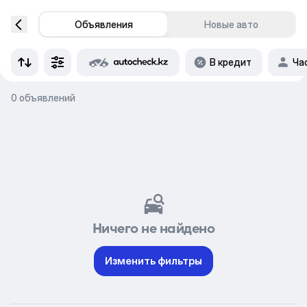
Объявления
Новые авто
В кредит
Ча
0 объявлений
Ничего не найдено
Изменить фильтры