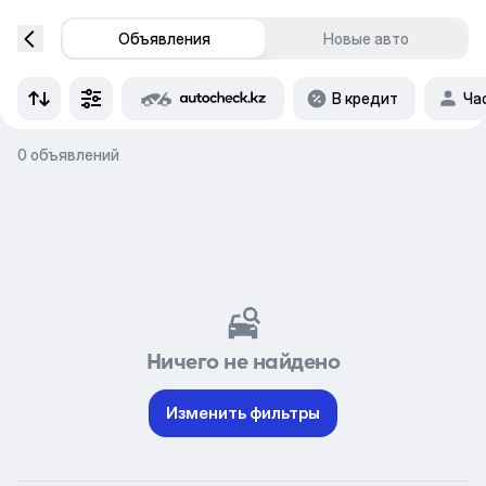
Объявления
Новые авто
В кредит
Ча
0 объявлений
Ничего не найдено
Изменить фильтры