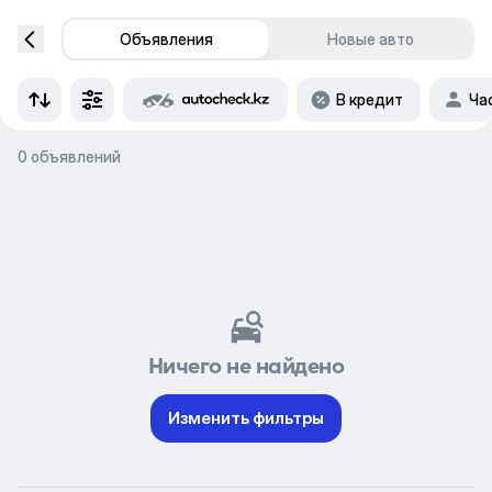
Объявления
Новые авто
В кредит
Ча
0 объявлений
Ничего не найдено
Изменить фильтры