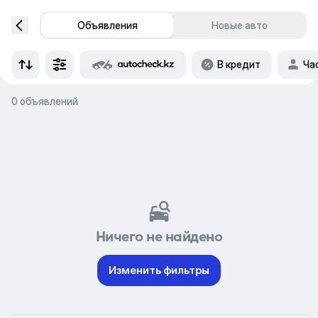
Объявления
Новые авто
В кредит
Ча
0 объявлений
Ничего не найдено
Изменить фильтры