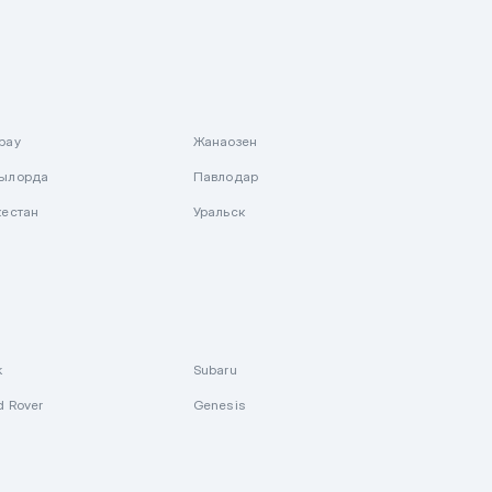
рау
Жанаозен
ылорда
Павлодар
кестан
Уральск
k
Subaru
d Rover
Genesis