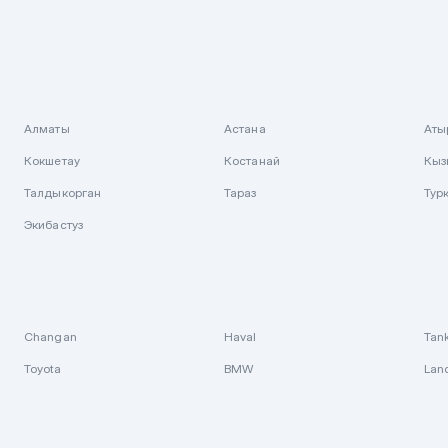
Алматы
Астана
Аты
Кокшетау
Костанай
Кыз
Талдыкорган
Тараз
Тур
Экибастуз
Changan
Haval
Tan
Toyota
BMW
Lan