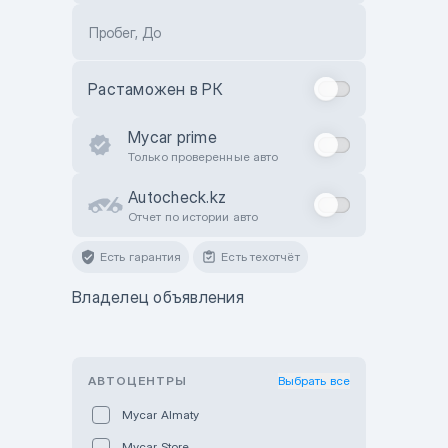
Пробег, До
Растаможен в РК
Mycar prime
Только проверенные авто
Autocheck.kz
Отчет по истории авто
Есть гарантия
Есть техотчёт
Владелец объявления
АВТОЦЕНТРЫ
Выбрать все
Mycar Almaty
Mycar Store