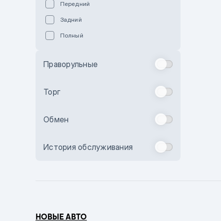
Передний
Пурпурный
Задний
Коричневый
Полный
Голубой
Синий
Праворульные
Фиолетовый
Зеленый
Торг
Желтый
Обмен
Бежевый
Бордовый
История обслуживания
Комбинированный
Бронзовый
Темно-синий
Серый металлик
НОВЫЕ АВТО
Сиреневый металлик