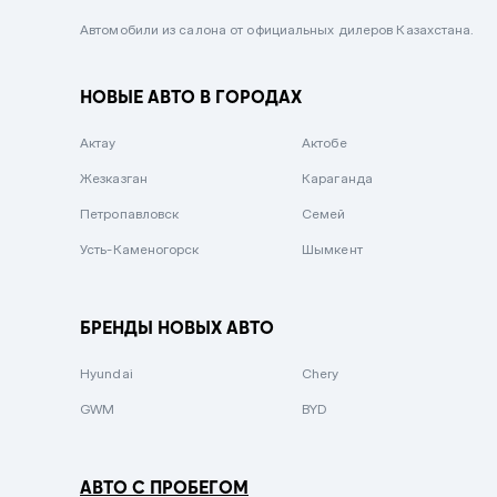
Черный металлик
Автомобили из салона от официальных дилеров Казахстана.
Стальной
НОВЫЕ АВТО В ГОРОДАХ
Вишневый
Серебристый металлик
Актау
Актобе
Темно-коричневый
Жезказган
Караганда
Бело-Дымчатый
Петропавловск
Семей
Светло-зелёный металлик
Усть-Каменогорск
Шымкент
Бирюзовый
Темно-синий металлик
БРЕНДЫ НОВЫХ АВТО
Зеленый металлик
Hyundai
Chery
Комбинированный
GWM
BYD
АВТО С ПРОБЕГОМ