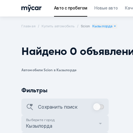
Авто с пробегом
Новые авто
Кач
Главная
Купить автомобиль
Scion
Кызылорда
Найдено 0 объявлен
Автомобили Scion в Кызылорде
Фильтры
Сохранить поиск
Выберите город
Кызылорда