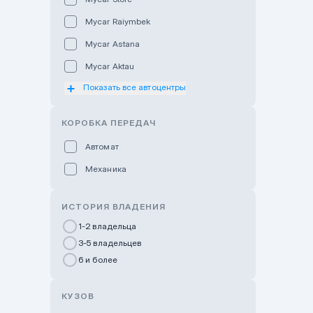
Mycar Raiymbek
Mycar Astana
Mycar Aktau
Показать все автоцентры
Mycar Uralsk
Haval & Tank Kyzylorda
КОРОБКА ПЕРЕДАЧ
Haval & Tank Pavlodar
Автомат
Bavaria Almaty
Механика
Mycar Shymkent
Bavaria Astana
ИСТОРИЯ ВЛАДЕНИЯ
GWM Nurly Zhol
1-2 владельца
3-5 владельцев
Chery Astana
6 и более
Changan Auto Nurly Zhol
Haval Atyrau
КУЗОВ
Hyundai Auto Almaty