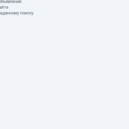
объявлений.
айте
заданному поиску