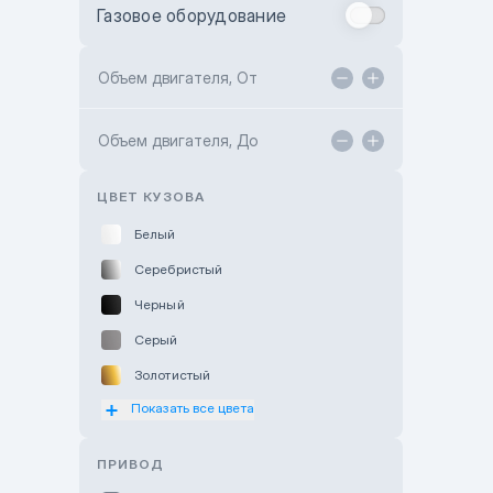
Газовое оборудование
Toyota Astana
Toyota Kokshetau
Объем двигателя, От
TANK Motors Karaganda
Объем двигателя, До
Hyundai ShymCity
Toyota Shygys
ЦВЕТ КУЗОВА
Белый
Серебристый
Черный
Серый
Золотистый
Показать все цвета
Оранжевый
Розовый
ПРИВОД
Красный