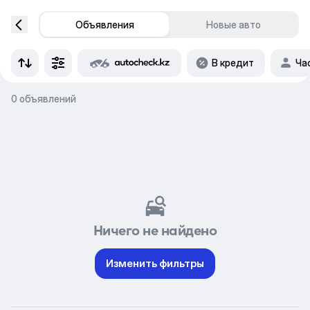
Объявления
Новые авто
В кредит
Ча
0 объявлений
Ничего не найдено
Изменить фильтры