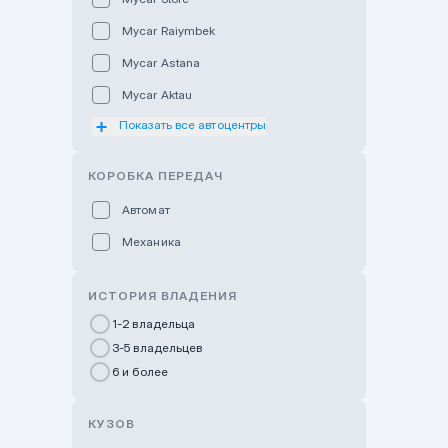
Mycar Raiymbek
Mycar Astana
Mycar Aktau
Показать все автоцентры
Mycar Uralsk
Haval & Tank Kyzylorda
КОРОБКА ПЕРЕДАЧ
Haval & Tank Pavlodar
Автомат
Bavaria Almaty
Механика
Mycar Shymkent
Bavaria Astana
ИСТОРИЯ ВЛАДЕНИЯ
GWM Nurly Zhol
1-2 владельца
3-5 владельцев
Chery Astana
6 и более
Changan Auto Nurly Zhol
Haval Atyrau
КУЗОВ
Hyundai Auto Almaty