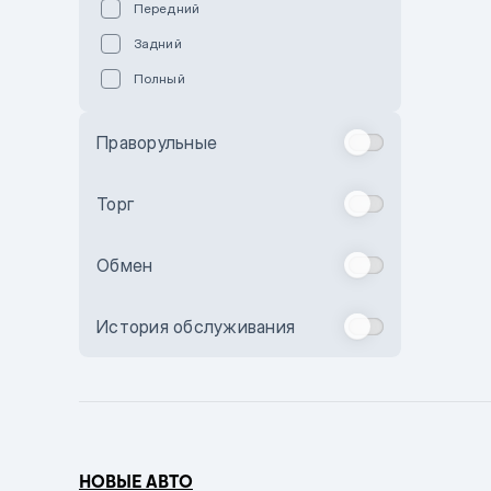
Передний
Пурпурный
Задний
Коричневый
Полный
Голубой
Синий
Праворульные
Фиолетовый
Зеленый
Торг
Желтый
Обмен
Бежевый
Бордовый
История обслуживания
Комбинированный
Бронзовый
Темно-синий
Серый металлик
НОВЫЕ АВТО
Сиреневый металлик