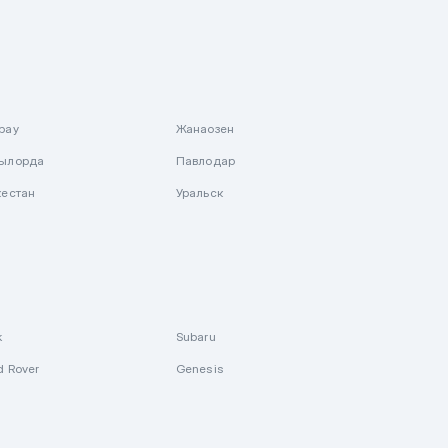
рау
Жанаозен
ылорда
Павлодар
кестан
Уральск
k
Subaru
d Rover
Genesis