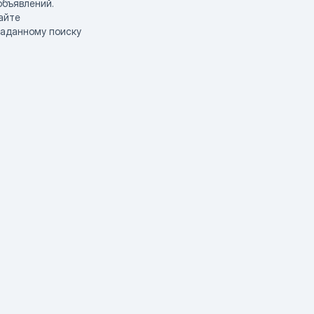
объявлений.
айте
заданному поиску