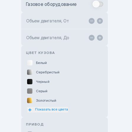
Газовое оборудование
Toyota Astana
Toyota Kokshetau
Объем двигателя, От
TANK Motors Karaganda
Объем двигателя, До
Hyundai ShymCity
Toyota Shygys
ЦВЕТ КУЗОВА
Белый
Серебристый
Черный
Серый
Золотистый
Показать все цвета
Оранжевый
Розовый
ПРИВОД
Красный