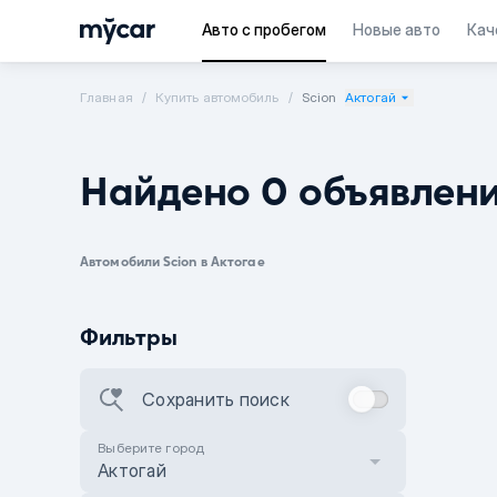
Авто с пробегом
Новые авто
Кач
Главная
Купить автомобиль
Scion
Актогай
Найдено 0 объявлен
Автомобили Scion в Актогае
Фильтры
Сохранить поиск
Выберите город
Актогай