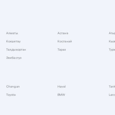
Алматы
Астана
Аты
Кокшетау
Костанай
Кыз
Талдыкорган
Тараз
Тур
Экибастуз
Changan
Haval
Tan
Toyota
BMW
Lan