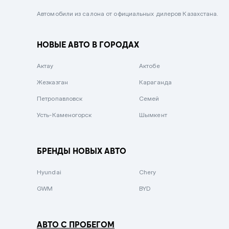
Черный металлик
Автомобили из салона от официальных дилеров Казахстана.
Стальной
НОВЫЕ АВТО В ГОРОДАХ
Вишневый
Серебристый металлик
Актау
Актобе
Темно-коричневый
Жезказган
Караганда
Бело-Дымчатый
Петропавловск
Семей
Светло-зелёный металлик
Усть-Каменогорск
Шымкент
Бирюзовый
Темно-синий металлик
БРЕНДЫ НОВЫХ АВТО
Зеленый металлик
Hyundai
Chery
Комбинированный
GWM
BYD
АВТО С ПРОБЕГОМ