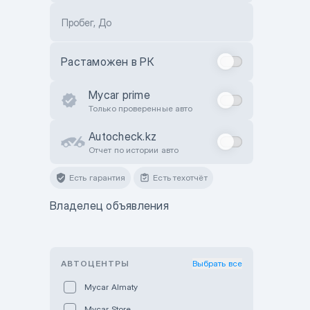
Пробег, До
Растаможен в РК
Mycar prime
Только проверенные авто
Autocheck.kz
Отчет по истории авто
Есть гарантия
Есть техотчёт
Владелец объявления
АВТОЦЕНТРЫ
Выбрать все
Mycar Almaty
Mycar Store