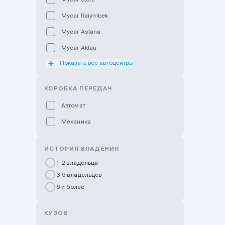
Mycar Raiymbek
Mycar Astana
Mycar Aktau
Показать все автоцентры
Mycar Uralsk
Haval & Tank Kyzylorda
КОРОБКА ПЕРЕДАЧ
Haval & Tank Pavlodar
Автомат
Bavaria Almaty
Механика
Mycar Shymkent
Bavaria Astana
ИСТОРИЯ ВЛАДЕНИЯ
GWM Nurly Zhol
1-2 владельца
3-5 владельцев
Chery Astana
6 и более
Changan Auto Nurly Zhol
Haval Atyrau
КУЗОВ
Hyundai Auto Almaty