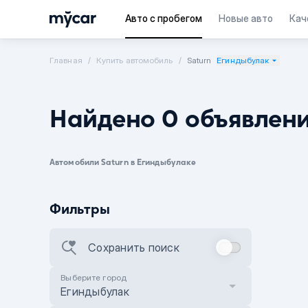
Авто с пробегом
Новые авто
Кач
Главная
Купить автомобиль
Saturn
Егиндыбулак
Найдено 0 объявлен
Автомобили Saturn в Егиндыбулаке
Фильтры
Сохранить поиск
Выберите город
Егиндыбулак