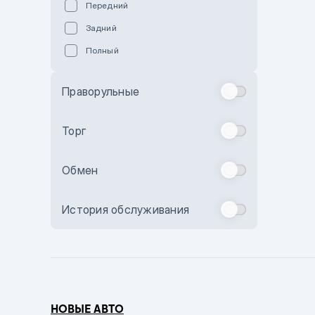
Передний
Пурпурный
Задний
Коричневый
Полный
Голубой
Синий
Праворульные
Фиолетовый
Зеленый
Торг
Желтый
Обмен
Бежевый
Бордовый
История обслуживания
Комбинированный
Бронзовый
Темно-синий
Серый металлик
НОВЫЕ АВТО
Сиреневый металлик