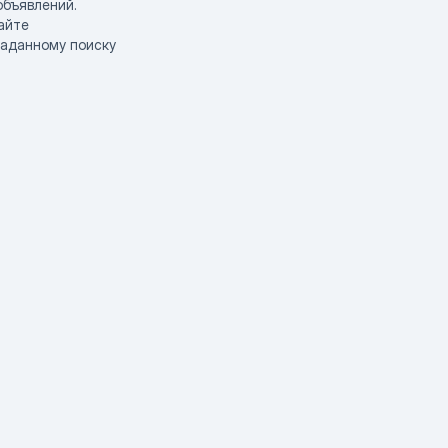
объявлений.
айте
заданному поиску