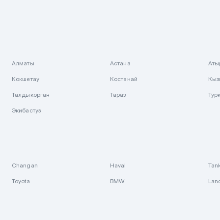
Алматы
Астана
Аты
Кокшетау
Костанай
Кыз
Талдыкорган
Тараз
Тур
Экибастуз
Changan
Haval
Tan
Toyota
BMW
Lan