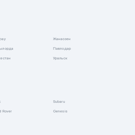
рау
Жанаозен
ылорда
Павлодар
кестан
Уральск
k
Subaru
d Rover
Genesis