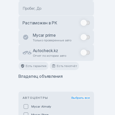
Пробег, До
Растаможен в РК
Mycar prime
Только проверенные авто
Autocheck.kz
Отчет по истории авто
Есть гарантия
Есть техотчёт
Владелец объявления
АВТОЦЕНТРЫ
Выбрать все
Mycar Almaty
Mycar Store