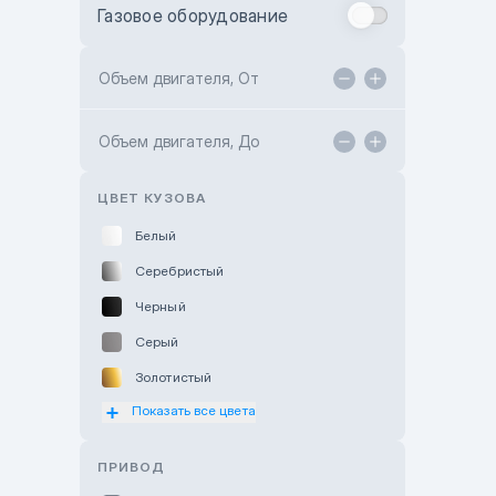
Газовое оборудование
Toyota Astana
Toyota Kokshetau
Объем двигателя, От
TANK Motors Karaganda
Объем двигателя, До
Hyundai ShymCity
Toyota Shygys
ЦВЕТ КУЗОВА
Белый
Серебристый
Черный
Серый
Золотистый
Показать все цвета
Оранжевый
Розовый
ПРИВОД
Красный