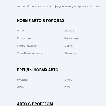
Черный металлик
Автомобили из салона от официальных дилеров Казахстана.
Стальной
НОВЫЕ АВТО В ГОРОДАХ
Вишневый
Серебристый металлик
Актау
Актобе
Темно-коричневый
Жезказган
Караганда
Бело-Дымчатый
Петропавловск
Семей
Светло-зелёный металлик
Усть-Каменогорск
Шымкент
Бирюзовый
Темно-синий металлик
БРЕНДЫ НОВЫХ АВТО
Зеленый металлик
Hyundai
Chery
Комбинированный
GWM
BYD
АВТО С ПРОБЕГОМ