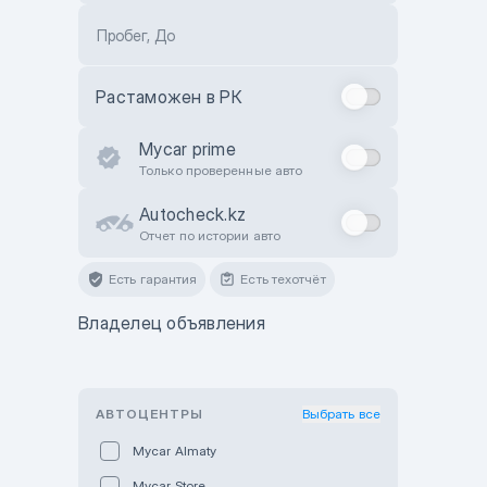
Пробег, До
Растаможен в РК
Mycar prime
Только проверенные авто
Autocheck.kz
Отчет по истории авто
Есть гарантия
Есть техотчёт
Владелец объявления
АВТОЦЕНТРЫ
Выбрать все
Mycar Almaty
Mycar Store