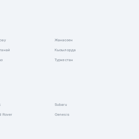
рау
Жанаозен
танай
Кызылорда
аз
Туркестан
k
Subaru
d Rover
Genesis