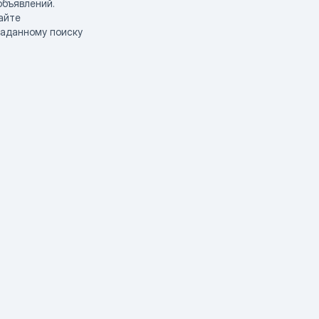
объявлений.
айте
заданному поиску