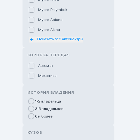
Mycar Raiymbek
Mycar Astana
Mycar Aktau
Показать все автоцентры
Mycar Uralsk
Haval & Tank Kyzylorda
КОРОБКА ПЕРЕДАЧ
Haval & Tank Pavlodar
Автомат
Bavaria Almaty
Механика
Mycar Shymkent
Bavaria Astana
ИСТОРИЯ ВЛАДЕНИЯ
GWM Nurly Zhol
1-2 владельца
3-5 владельцев
Chery Astana
6 и более
Changan Auto Nurly Zhol
Haval Atyrau
КУЗОВ
Hyundai Auto Almaty