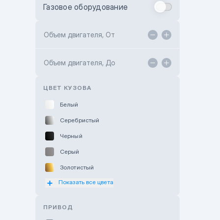
Газовое оборудование
Toyota Astana
Toyota Kokshetau
Объем двигателя, От
TANK Motors Karaganda
Объем двигателя, До
Hyundai ShymCity
Toyota Shygys
ЦВЕТ КУЗОВА
Белый
Серебристый
Черный
Серый
Золотистый
Показать все цвета
Оранжевый
Розовый
ПРИВОД
Красный