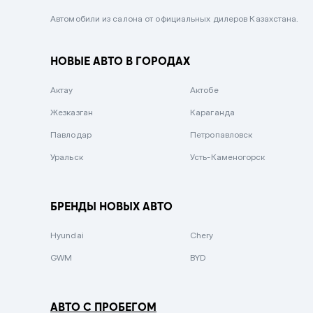
Черный металлик
Автомобили из салона от официальных дилеров Казахстана.
Стальной
НОВЫЕ АВТО В ГОРОДАХ
Вишневый
Серебристый металлик
Актау
Актобе
Темно-коричневый
Жезказган
Караганда
Бело-Дымчатый
Павлодар
Петропавловск
Светло-зелёный металлик
Уральск
Усть-Каменогорск
Бирюзовый
Темно-синий металлик
БРЕНДЫ НОВЫХ АВТО
Зеленый металлик
Hyundai
Chery
Комбинированный
GWM
BYD
АВТО С ПРОБЕГОМ