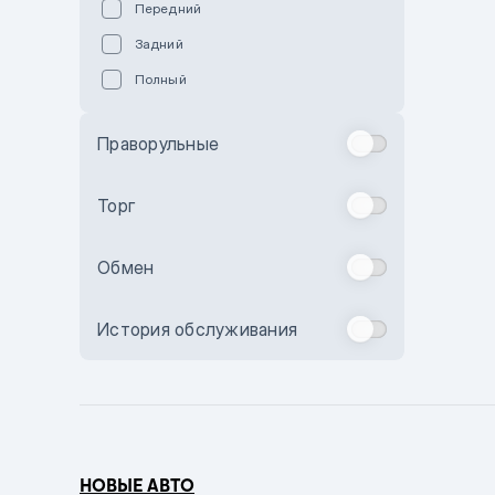
Передний
Пурпурный
Задний
Коричневый
Полный
Голубой
Синий
Праворульные
Фиолетовый
Зеленый
Торг
Желтый
Обмен
Бежевый
Бордовый
История обслуживания
Комбинированный
Бронзовый
Темно-синий
Серый металлик
НОВЫЕ АВТО
Сиреневый металлик