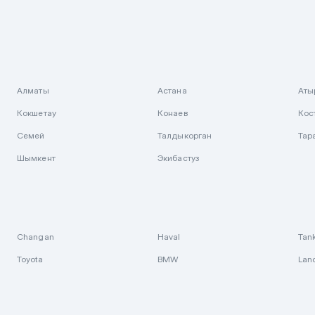
Алматы
Астана
Аты
Кокшетау
Конаев
Кос
Семей
Талдыкорган
Тар
Шымкент
Экибастуз
Changan
Haval
Tan
Toyota
BMW
Lan