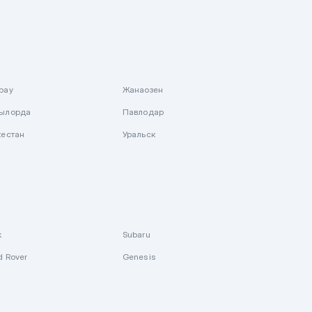
рау
Жанаозен
ылорда
Павлодар
кестан
Уральск
k
Subaru
d Rover
Genesis