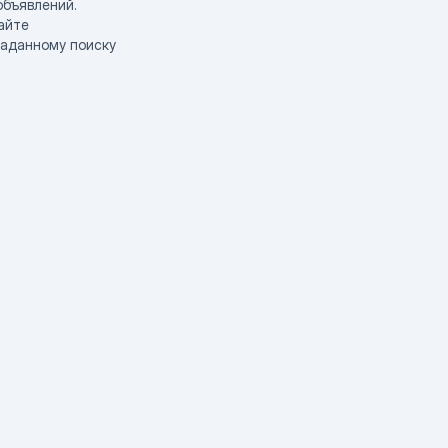
объявлений.
айте
заданному поиску