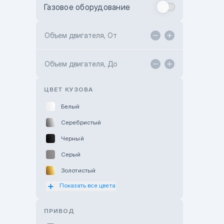
Газовое оборудование
Toyota Astana
Toyota Kokshetau
Объем двигателя, От
TANK Motors Karaganda
Объем двигателя, До
Hyundai ShymCity
Toyota Shygys
ЦВЕТ КУЗОВА
Белый
Серебристый
Черный
Серый
Золотистый
Показать все цвета
Оранжевый
Розовый
ПРИВОД
Красный