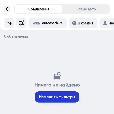
Объявления
Новые авто
В кредит
Ча
0 объявлений
Ничего не найдено
Изменить фильтры