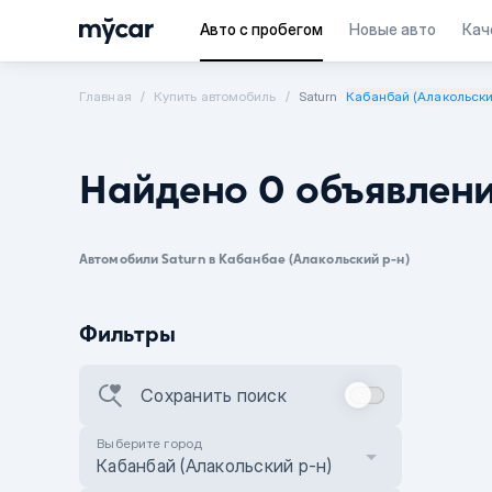
Авто с пробегом
Новые авто
Кач
Главная
Купить автомобиль
Saturn
Кабанбай (Алакольски
Найдено 0 объявлен
Автомобили Saturn в Кабанбае (Алакольский р-н)
Фильтры
Сохранить поиск
Выберите город
Кабанбай (Алакольский р-н)