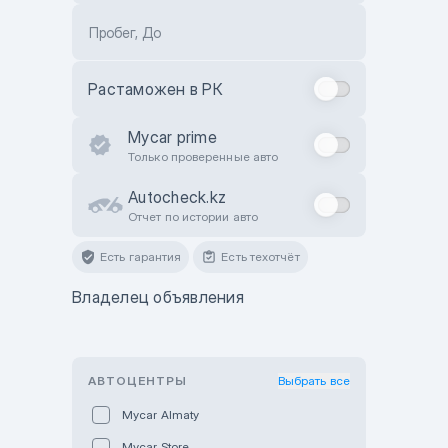
Пробег, До
Растаможен в РК
Mycar prime
Только проверенные авто
Autocheck.kz
Отчет по истории авто
Есть гарантия
Есть техотчёт
Владелец объявления
АВТОЦЕНТРЫ
Выбрать все
Mycar Almaty
Mycar Store