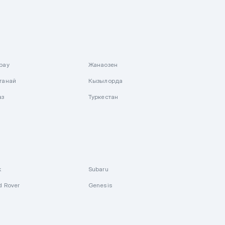
рау
Жанаозен
танай
Кызылорда
аз
Туркестан
k
Subaru
d Rover
Genesis