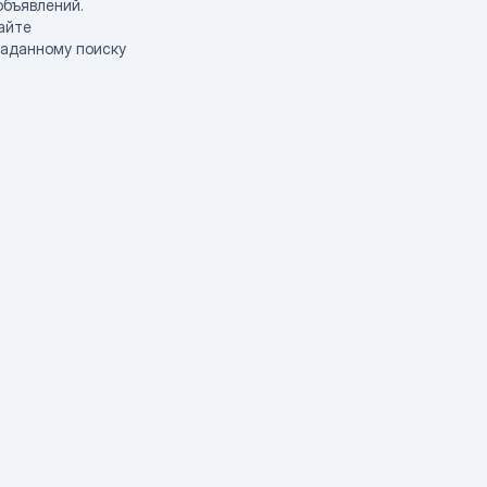
объявлений.
айте
заданному поиску