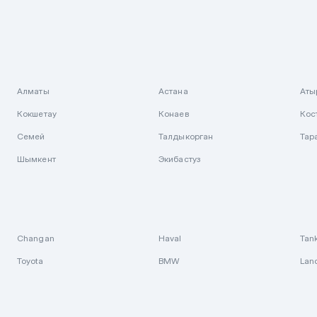
Алматы
Астана
Аты
Кокшетау
Конаев
Кос
Семей
Талдыкорган
Тар
Шымкент
Экибастуз
Changan
Haval
Tan
Toyota
BMW
Lan