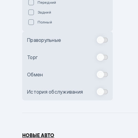
Передний
Пурпурный
Задний
Коричневый
Полный
Голубой
Синий
Праворульные
Фиолетовый
Зеленый
Торг
Желтый
Обмен
Бежевый
Бордовый
История обслуживания
Комбинированный
Бронзовый
Темно-синий
Серый металлик
НОВЫЕ АВТО
Сиреневый металлик