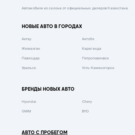
Черный металлик
Автомобили из салона от официальных дилеров Казахстана.
Стальной
НОВЫЕ АВТО В ГОРОДАХ
Вишневый
Серебристый металлик
Актау
Актобе
Темно-коричневый
Жезказган
Караганда
Бело-Дымчатый
Павлодар
Петропавловск
Светло-зелёный металлик
Уральск
Усть-Каменогорск
Бирюзовый
Темно-синий металлик
БРЕНДЫ НОВЫХ АВТО
Зеленый металлик
Hyundai
Chery
Комбинированный
GWM
BYD
АВТО С ПРОБЕГОМ