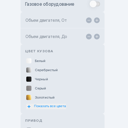
Газовое оборудование
Toyota Astana
Toyota Kokshetau
Объем двигателя, От
TANK Motors Karaganda
Объем двигателя, До
Hyundai ShymCity
Toyota Shygys
ЦВЕТ КУЗОВА
Белый
Серебристый
Черный
Серый
Золотистый
Показать все цвета
Оранжевый
Розовый
ПРИВОД
Красный