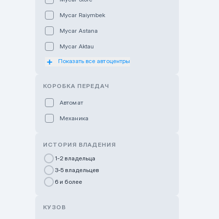
Mycar Raiymbek
Mycar Astana
Mycar Aktau
Показать все автоцентры
Mycar Uralsk
Haval & Tank Kyzylorda
КОРОБКА ПЕРЕДАЧ
Haval & Tank Pavlodar
Автомат
Bavaria Almaty
Механика
Mycar Shymkent
Bavaria Astana
ИСТОРИЯ ВЛАДЕНИЯ
GWM Nurly Zhol
1-2 владельца
3-5 владельцев
Chery Astana
6 и более
Changan Auto Nurly Zhol
Haval Atyrau
КУЗОВ
Hyundai Auto Almaty