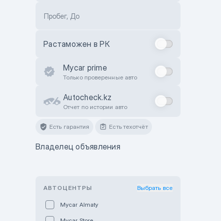
Пробег, До
Растаможен в РК
Mycar prime
Только проверенные авто
Autocheck.kz
Отчет по истории авто
Есть гарантия
Есть техотчёт
Владелец объявления
АВТОЦЕНТРЫ
Выбрать все
Mycar Almaty
Mycar Store