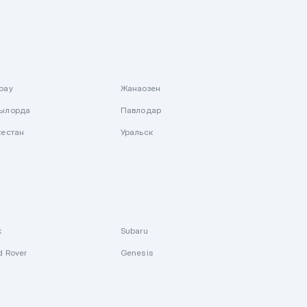
рау
Жанаозен
ылорда
Павлодар
кестан
Уральск
k
Subaru
d Rover
Genesis