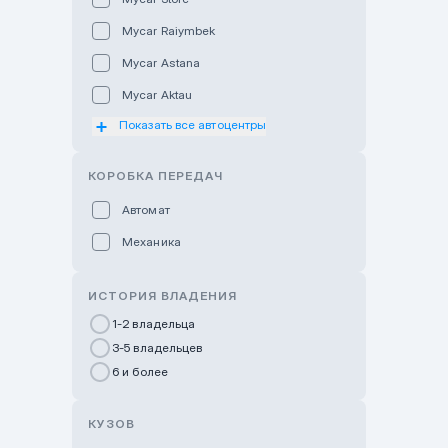
Mycar Raiymbek
Mycar Astana
Mycar Aktau
Показать все автоцентры
Mycar Uralsk
Haval & Tank Kyzylorda
КОРОБКА ПЕРЕДАЧ
Haval & Tank Pavlodar
Автомат
Bavaria Almaty
Механика
Mycar Shymkent
Bavaria Astana
ИСТОРИЯ ВЛАДЕНИЯ
GWM Nurly Zhol
1-2 владельца
3-5 владельцев
Chery Astana
6 и более
Changan Auto Nurly Zhol
Haval Atyrau
КУЗОВ
Hyundai Auto Almaty