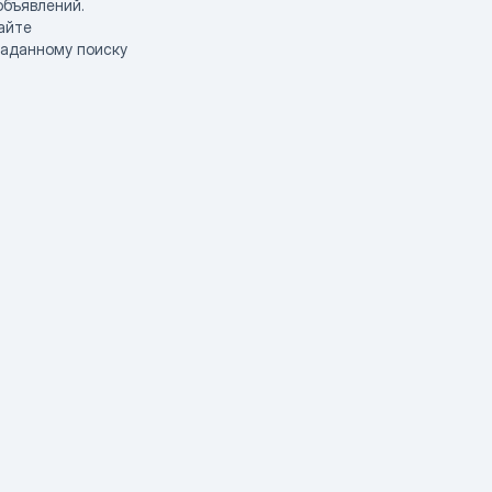
объявлений.
айте
заданному поиску