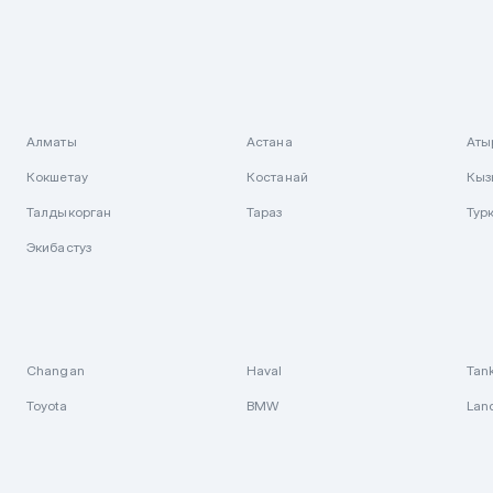
Алматы
Астана
Аты
Кокшетау
Костанай
Кыз
Талдыкорган
Тараз
Тур
Экибастуз
Changan
Haval
Tan
Toyota
BMW
Lan