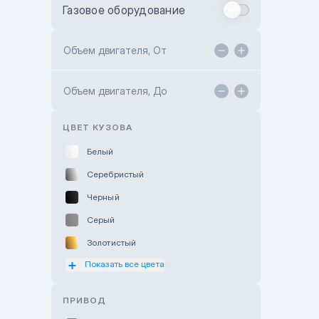
Газовое оборудование
Toyota Astana
Toyota Kokshetau
Объем двигателя, От
TANK Motors Karaganda
Объем двигателя, До
Hyundai ShymCity
Toyota Shygys
ЦВЕТ КУЗОВА
Белый
Серебристый
Черный
Серый
Золотистый
Показать все цвета
Оранжевый
Розовый
ПРИВОД
Красный