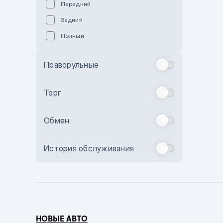
Передний
Пурпурный
Задний
Коричневый
Полный
Голубой
Синий
Праворульные
Фиолетовый
Зеленый
Торг
Желтый
Обмен
Бежевый
Бордовый
История обслуживания
Комбинированный
Бронзовый
Темно-синий
Серый металлик
НОВЫЕ АВТО
Сиреневый металлик