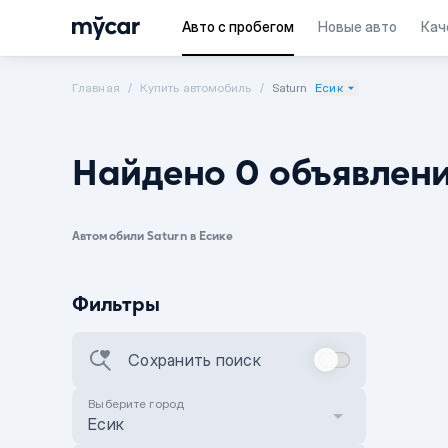
Авто с пробегом
Новые авто
Кач
Главная
Купить автомобиль
Saturn
Есик
Найдено 0 объявлен
Автомобили Saturn в Есике
Фильтры
Сохранить поиск
Выберите город
Есик