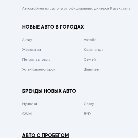
Черный металлик
Автомобили из салона от официальных дилеров Казахстана.
Стальной
НОВЫЕ АВТО В ГОРОДАХ
Вишневый
Серебристый металлик
Актау
Актобе
Темно-коричневый
Жезказган
Караганда
Бело-Дымчатый
Петропавловск
Семей
Светло-зелёный металлик
Усть-Каменогорск
Шымкент
Бирюзовый
Темно-синий металлик
БРЕНДЫ НОВЫХ АВТО
Зеленый металлик
Hyundai
Chery
Комбинированный
GWM
BYD
АВТО С ПРОБЕГОМ