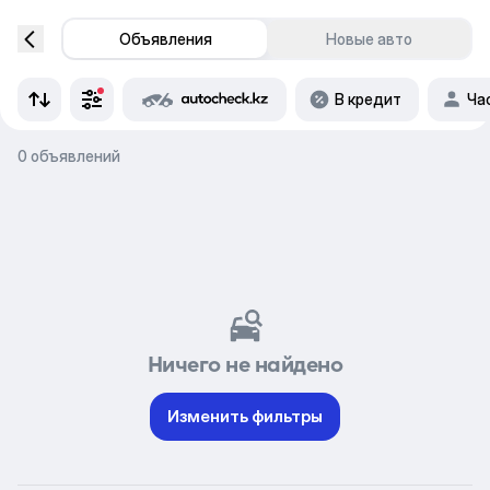
Объявления
Новые авто
В кредит
Ча
0 объявлений
Ничего не найдено
Изменить фильтры