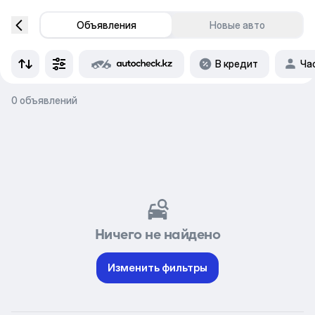
Объявления
Новые авто
В кредит
Ча
0 объявлений
Ничего не найдено
Изменить фильтры