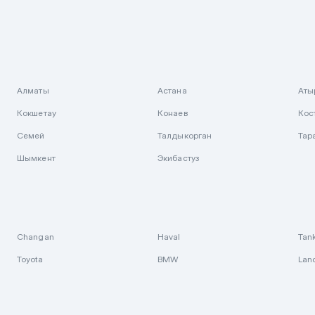
Алматы
Астана
Аты
Кокшетау
Конаев
Кос
Семей
Талдыкорган
Тар
Шымкент
Экибастуз
Changan
Haval
Tan
Toyota
BMW
Lan