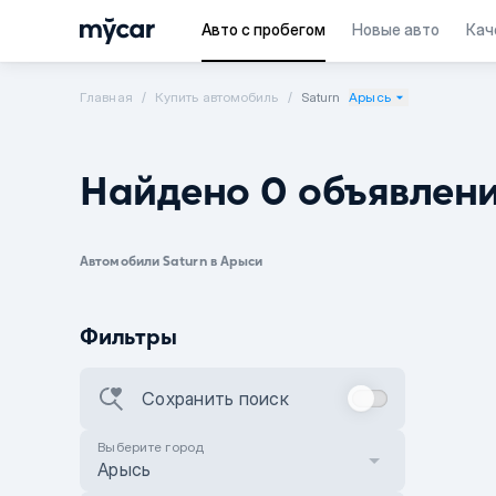
Авто с пробегом
Новые авто
Кач
Главная
Купить автомобиль
Saturn
Арысь
Найдено 0 объявлен
Автомобили Saturn в Арыси
Фильтры
Сохранить поиск
Выберите город
Арысь