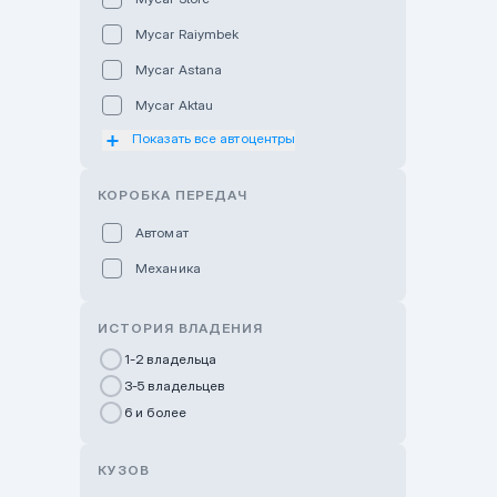
Mycar Raiymbek
Mycar Astana
Mycar Aktau
Показать все автоцентры
Mycar Uralsk
Haval & Tank Kyzylorda
КОРОБКА ПЕРЕДАЧ
Haval & Tank Pavlodar
Автомат
Bavaria Almaty
Механика
Mycar Shymkent
Bavaria Astana
ИСТОРИЯ ВЛАДЕНИЯ
GWM Nurly Zhol
1-2 владельца
3-5 владельцев
Chery Astana
6 и более
Changan Auto Nurly Zhol
Haval Atyrau
КУЗОВ
Hyundai Auto Almaty