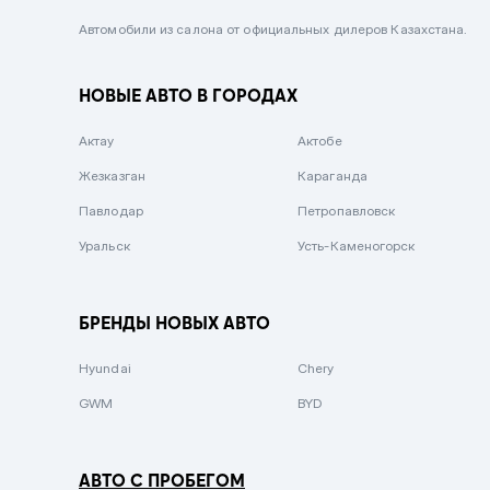
Черный металлик
Автомобили из салона от официальных дилеров Казахстана.
Стальной
НОВЫЕ АВТО В ГОРОДАХ
Вишневый
Серебристый металлик
Актау
Актобе
Темно-коричневый
Жезказган
Караганда
Бело-Дымчатый
Павлодар
Петропавловск
Светло-зелёный металлик
Уральск
Усть-Каменогорск
Бирюзовый
Темно-синий металлик
БРЕНДЫ НОВЫХ АВТО
Зеленый металлик
Hyundai
Chery
Комбинированный
GWM
BYD
АВТО С ПРОБЕГОМ