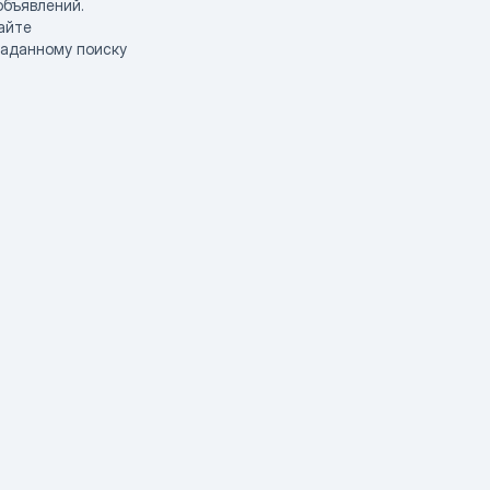
объявлений.
айте
заданному поиску