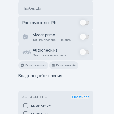
Пробег, До
Растаможен в РК
Mycar prime
Только проверенные авто
Autocheck.kz
Отчет по истории авто
Есть гарантия
Есть техотчёт
Владелец объявления
АВТОЦЕНТРЫ
Выбрать все
Mycar Almaty
Mycar Store