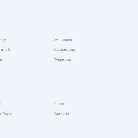
рау
Жанаозен
танай
Кызылорда
аз
Туркестан
k
Subaru
d Rover
Genesis