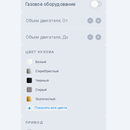
Газовое оборудование
Toyota Astana
Toyota Kokshetau
Объем двигателя, От
TANK Motors Karaganda
Объем двигателя, До
Hyundai ShymCity
Toyota Shygys
ЦВЕТ КУЗОВА
Белый
Серебристый
Черный
Серый
Золотистый
Показать все цвета
Оранжевый
Розовый
ПРИВОД
Красный