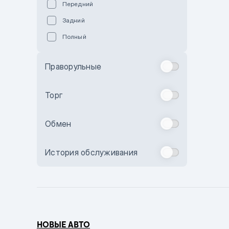
Передний
Пурпурный
Задний
Коричневый
Полный
Голубой
Синий
Праворульные
Фиолетовый
Зеленый
Торг
Желтый
Обмен
Бежевый
Бордовый
История обслуживания
Комбинированный
Бронзовый
Темно-синий
Серый металлик
НОВЫЕ АВТО
Сиреневый металлик