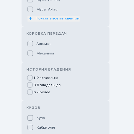
Mycar Aktau
Показать все автоцентры
Mycar Uralsk
Haval & Tank Kyzylorda
КОРОБКА ПЕРЕДАЧ
Haval & Tank Pavlodar
Автомат
Bavaria Almaty
Механика
Mycar Shymkent
Bavaria Astana
ИСТОРИЯ ВЛАДЕНИЯ
GWM Nurly Zhol
1-2 владельца
3-5 владельцев
Chery Astana
6 и более
Changan Auto Nurly Zhol
Haval Atyrau
КУЗОВ
Hyundai Auto Almaty
Купе
Hyundai Auto Astana
Кабриолет
Hyundai Premium Kostanai