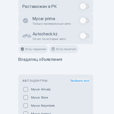
Растаможен в РК
Mycar prime
Только проверенные авто
Autocheck.kz
Отчет по истории авто
Есть гарантия
Есть техотчёт
Владелец объявления
АВТОЦЕНТРЫ
Выбрать все
Mycar Almaty
Mycar Store
Mycar Raiymbek
Mycar Astana