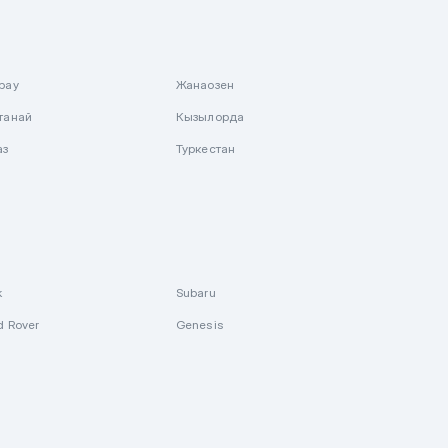
рау
Жанаозен
танай
Кызылорда
аз
Туркестан
k
Subaru
d Rover
Genesis