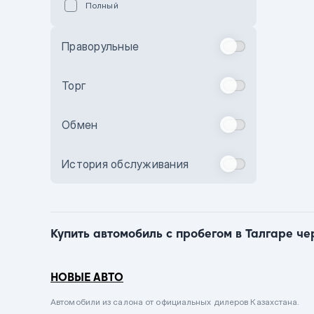
Полный
Голубой
Синий
Праворульные
Фиолетовый
Зеленый
Торг
Желтый
Обмен
Бежевый
Бордовый
История обслуживания
Комбинированный
Бронзовый
Темно-синий
Купить автомобиль с пробегом в Талгаре че
Серый металлик
Сиреневый металлик
НОВЫЕ АВТО
Черный металлик
Автомобили из салона от официальных дилеров Казахстана.
Стальной