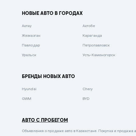
Вишневый
НОВЫЕ АВТО В ГОРОДАХ
Серебристый металлик
Актау
Темно-коричневый
Актобе
Жезказган
Бело-Дымчатый
Караганда
Павлодар
Светло-зелёный металлик
Петропавловск
Уральск
Бирюзовый
Усть-Каменогорск
Темно-синий металлик
Зеленый металлик
БРЕНДЫ НОВЫХ АВТО
Комбинированный
Hyundai
Chery
GWM
BYD
АВТО С ПРОБЕГОМ
Объявления о продаже авто в Казахстане. Покупка и продажа а