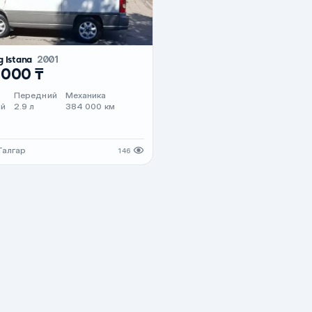
g Istana
2001
 000 ₸
Передний
Механика
ый
2.9 л
384 000 км
Талгар
146