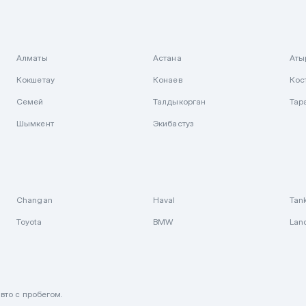
Алматы
Астана
Аты
Кокшетау
Конаев
Кос
Семей
Талдыкорган
Тар
Шымкент
Экибастуз
Changan
Haval
Tan
Toyota
BMW
Lan
вто с пробегом.