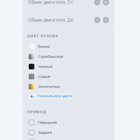
Объем двигателя, От
TANK Motors Karaganda
Объем двигателя, До
Hyundai ShymCity
Toyota Shygys
ЦВЕТ КУЗОВА
Белый
Серебристый
Черный
Серый
Золотистый
Показать все цвета
Оранжевый
Розовый
ПРИВОД
Красный
Передний
Пурпурный
Задний
Коричневый