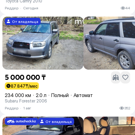
Toyota Camry 2010
Риддер
·
Сегодня
44
От владельца
5 000 000 ₸
87 847
₸/мес
234 000 км
·
2.0 л
·
Полный
·
Автомат
Subaru Forester 2006
Риддер
·
1 авг
352
От владельца