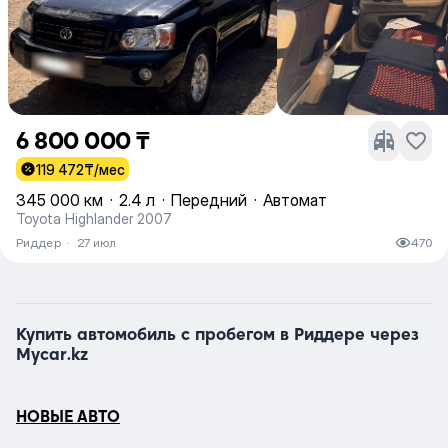
6 800 000 ₸
119 472
₸/мес
345 000 км
·
2.4 л
·
Передний
·
Автомат
Toyota Highlander 2007
Риддер
·
27 июл
470
Купить автомобиль с пробегом в Риддере через
Mycar.kz
НОВЫЕ АВТО