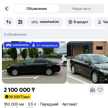
Объявления
Новые авто
В кредит
Ча
3 объявления
От владельца
2 100 000 ₸
36 895
₸/мес
163 000 км
·
3.5 л
·
Передний
·
Автомат