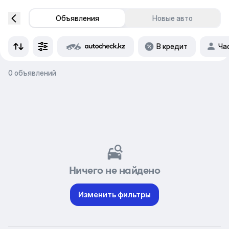
Объявления
Новые авто
В кредит
Ча
0 объявлений
Ничего не найдено
Изменить фильтры