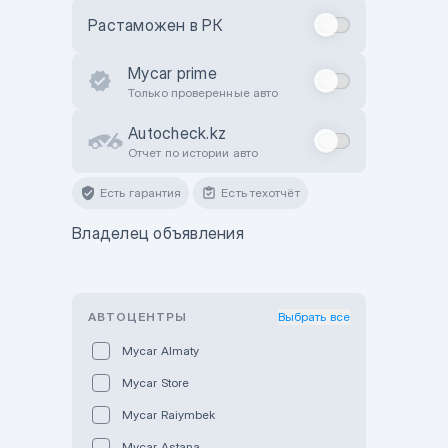
Растаможен в РК
Mycar prime
Только проверенные авто
Autocheck.kz
Отчет по истории авто
Есть гарантия
Есть техотчёт
Владелец объявления
АВТОЦЕНТРЫ
Выбрать все
Mycar Almaty
Mycar Store
Mycar Raiymbek
Mycar Astana