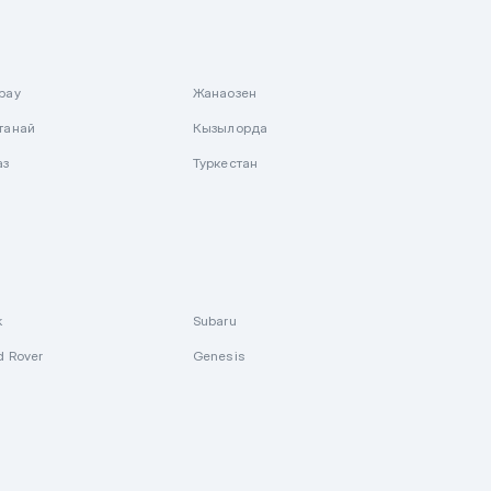
рау
Жанаозен
танай
Кызылорда
аз
Туркестан
k
Subaru
d Rover
Genesis