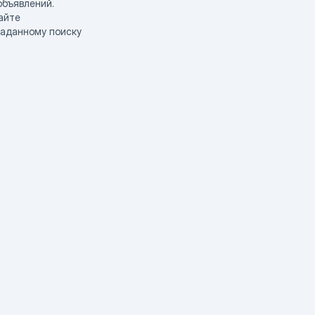
объявлений.
айте
заданному поиску