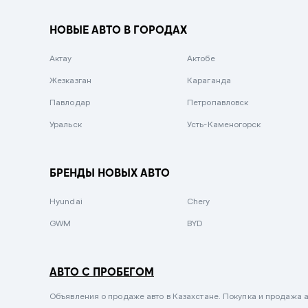
Вишневый
НОВЫЕ АВТО В ГОРОДАХ
Серебристый металлик
Актау
Темно-коричневый
Актобе
Жезказган
Бело-Дымчатый
Караганда
Павлодар
Светло-зелёный металлик
Петропавловск
Уральск
Бирюзовый
Усть-Каменогорск
Темно-синий металлик
Зеленый металлик
БРЕНДЫ НОВЫХ АВТО
Комбинированный
Hyundai
Chery
GWM
BYD
АВТО С ПРОБЕГОМ
Объявления о продаже авто в Казахстане. Покупка и продажа а