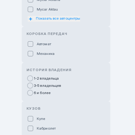
Mycar Aktau
Показать все автоцентры
Mycar Uralsk
Haval & Tank Kyzylorda
КОРОБКА ПЕРЕДАЧ
Haval & Tank Pavlodar
Автомат
Bavaria Almaty
Механика
Mycar Shymkent
Bavaria Astana
ИСТОРИЯ ВЛАДЕНИЯ
GWM Nurly Zhol
1-2 владельца
3-5 владельцев
Chery Astana
6 и более
Changan Auto Nurly Zhol
Haval Atyrau
КУЗОВ
Hyundai Auto Almaty
Купе
Hyundai Auto Astana
Кабриолет
Hyundai Premium Kostanai