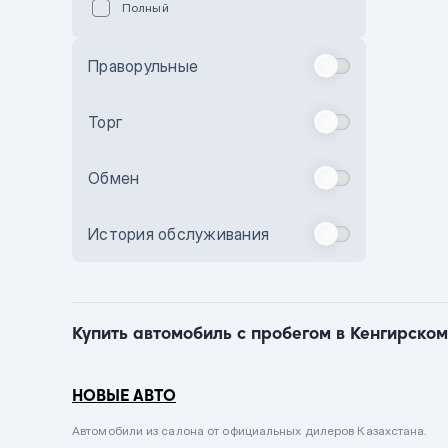
Полный
Голубой
Синий
Праворульные
Фиолетовый
Зеленый
Торг
Желтый
Обмен
Бежевый
Бордовый
История обслуживания
Комбинированный
Бронзовый
Темно-синий
Купить автомобиль с пробегом в Кенгирском
Серый металлик
Сиреневый металлик
НОВЫЕ АВТО
Черный металлик
Автомобили из салона от официальных дилеров Казахстана.
Стальной