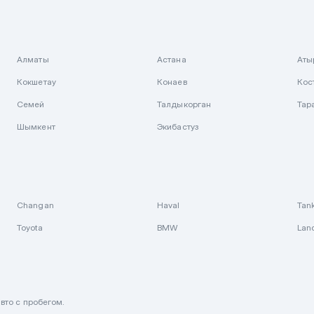
Алматы
Астана
Аты
Кокшетау
Конаев
Кос
Семей
Талдыкорган
Тар
Шымкент
Экибастуз
Changan
Haval
Tan
Toyota
BMW
Lan
вто с пробегом.