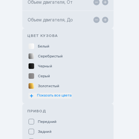
Объем двигателя, От
TANK Motors Karaganda
Объем двигателя, До
Hyundai ShymCity
Toyota Shygys
ЦВЕТ КУЗОВА
Белый
Серебристый
Черный
Серый
Золотистый
Показать все цвета
Оранжевый
Розовый
ПРИВОД
Красный
Передний
Пурпурный
Задний
Коричневый