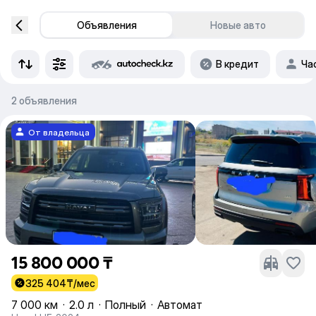
Объявления
Новые авто
В кредит
Ча
2 объявления
От владельца
15 800 000 ₸
325 404
₸/мес
7 000 км
·
2.0 л
·
Полный
·
Автомат