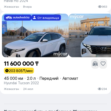
Haval H5 2024
Жезказган
·
Вчера
963
От владельца
11 600 000 ₸
203 805
₸/мес
45 000 км
·
2.0 л
·
Передний
·
Автомат
Hyundai Tucson 2022
Жезказган
·
24 июл
234