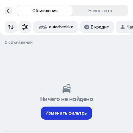
Объявления
Новые авто
В кредит
Ча
0 объявлений
Ничего не найдено
Изменить фильтры