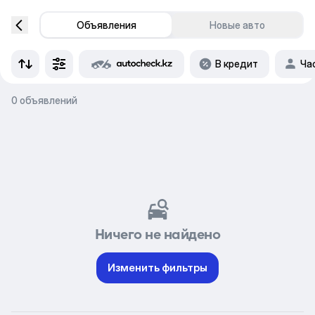
Объявления
Новые авто
В кредит
Ча
0 объявлений
Ничего не найдено
Изменить фильтры