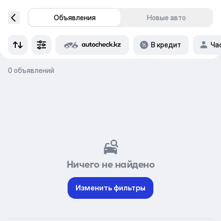
Объявления
Новые авто
В кредит
Ча
0 объявлений
Ничего не найдено
Изменить фильтры