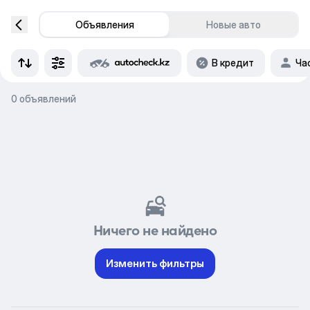
Объявления
Новые авто
В кредит
Ча
0 объявлений
Ничего не найдено
Изменить фильтры