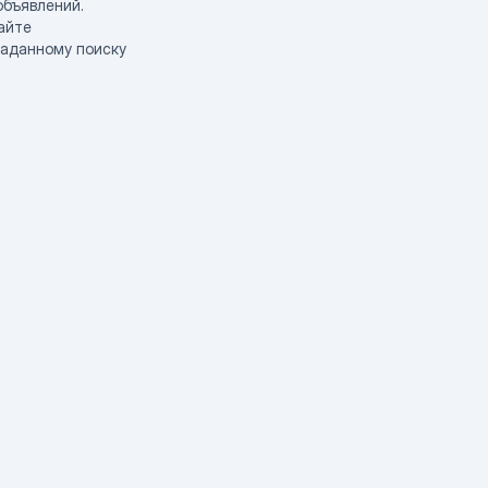
объявлений.
айте
заданному поиску