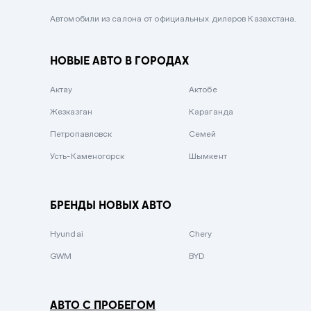
Черный металлик
Автомобили из салона от официальных дилеров Казахстана.
Стальной
НОВЫЕ АВТО В ГОРОДАХ
Вишневый
Серебристый металлик
Актау
Актобе
Темно-коричневый
Жезказган
Караганда
Бело-Дымчатый
Петропавловск
Семей
Светло-зелёный металлик
Усть-Каменогорск
Шымкент
Бирюзовый
Темно-синий металлик
БРЕНДЫ НОВЫХ АВТО
Зеленый металлик
Hyundai
Chery
Комбинированный
GWM
BYD
АВТО С ПРОБЕГОМ