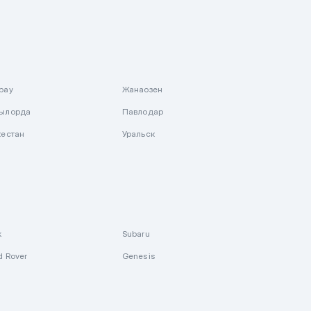
рау
Жанаозен
ылорда
Павлодар
кестан
Уральск
k
Subaru
d Rover
Genesis