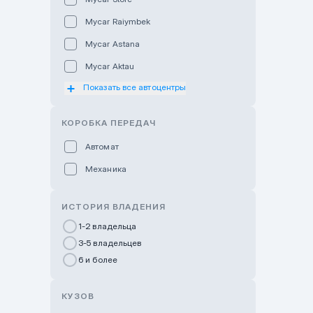
Mycar Raiymbek
Mycar Astana
Mycar Aktau
Показать все автоцентры
Mycar Uralsk
Haval & Tank Kyzylorda
КОРОБКА ПЕРЕДАЧ
Haval & Tank Pavlodar
Автомат
Bavaria Almaty
Механика
Mycar Shymkent
Bavaria Astana
ИСТОРИЯ ВЛАДЕНИЯ
GWM Nurly Zhol
1-2 владельца
3-5 владельцев
Chery Astana
6 и более
Changan Auto Nurly Zhol
Haval Atyrau
КУЗОВ
Hyundai Auto Almaty