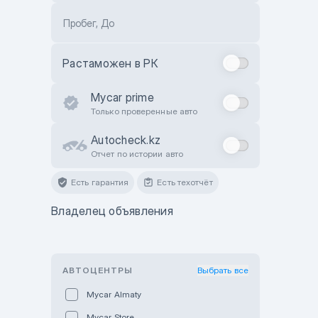
Пробег, До
Растаможен в РК
Mycar prime
Только проверенные авто
Autocheck.kz
Отчет по истории авто
Есть гарантия
Есть техотчёт
Владелец объявления
АВТОЦЕНТРЫ
Выбрать все
Mycar Almaty
Mycar Store