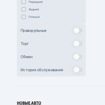
Передний
Пурпурный
Задний
Коричневый
Полный
Голубой
Синий
Праворульные
Фиолетовый
Зеленый
Торг
Желтый
Обмен
Бежевый
Бордовый
История обслуживания
Комбинированный
Бронзовый
Темно-синий
Серый металлик
НОВЫЕ АВТО
Сиреневый металлик