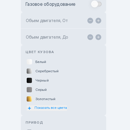
Газовое оборудование
Toyota Astana
Toyota Kokshetau
Объем двигателя, От
TANK Motors Karaganda
Объем двигателя, До
Hyundai ShymCity
Toyota Shygys
ЦВЕТ КУЗОВА
Белый
Серебристый
Черный
Серый
Золотистый
Показать все цвета
Оранжевый
Розовый
ПРИВОД
Красный