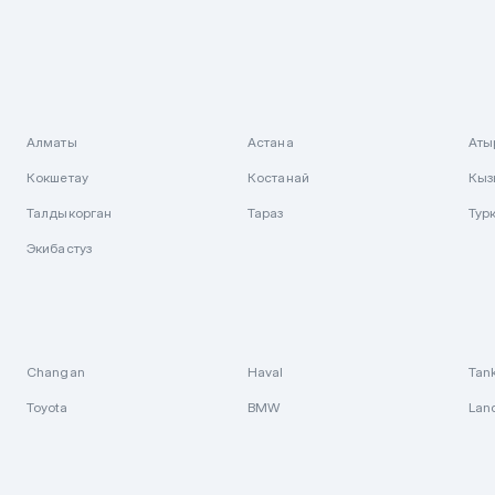
Алматы
Астана
Аты
Кокшетау
Костанай
Кыз
Талдыкорган
Тараз
Тур
Экибастуз
Changan
Haval
Tan
Toyota
BMW
Lan