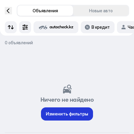
Объявления
Новые авто
В кредит
Ча
0 объявлений
Ничего не найдено
Изменить фильтры