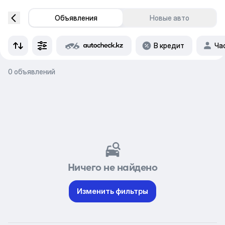
Объявления
Новые авто
В кредит
Ча
0 объявлений
Ничего не найдено
Изменить фильтры