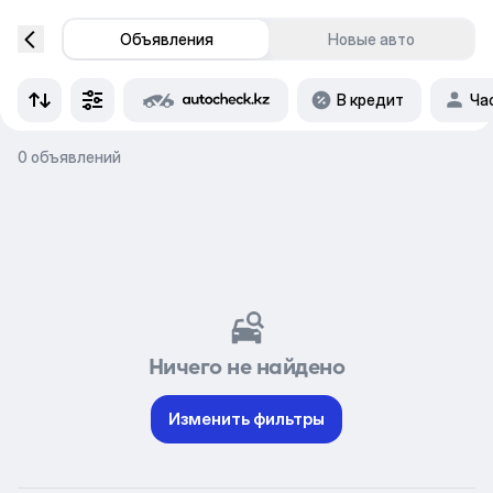
Объявления
Новые авто
В кредит
Ча
0 объявлений
Ничего не найдено
Изменить фильтры