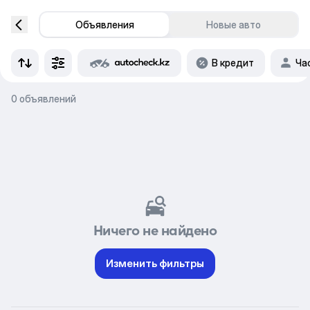
Объявления
Новые авто
В кредит
Ча
0 объявлений
Ничего не найдено
Изменить фильтры