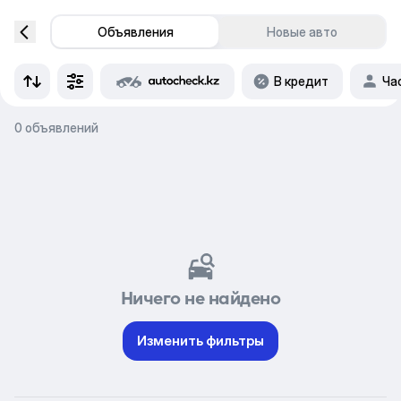
Объявления
Новые авто
В кредит
Ча
0 объявлений
Ничего не найдено
Изменить фильтры