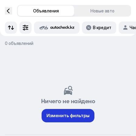
Объявления
Новые авто
В кредит
Ча
0 объявлений
Ничего не найдено
Изменить фильтры