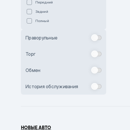
Передний
Пурпурный
Задний
Коричневый
Полный
Голубой
Синий
Праворульные
Фиолетовый
Зеленый
Торг
Желтый
Обмен
Бежевый
Бордовый
История обслуживания
Комбинированный
Бронзовый
Темно-синий
Серый металлик
НОВЫЕ АВТО
Сиреневый металлик