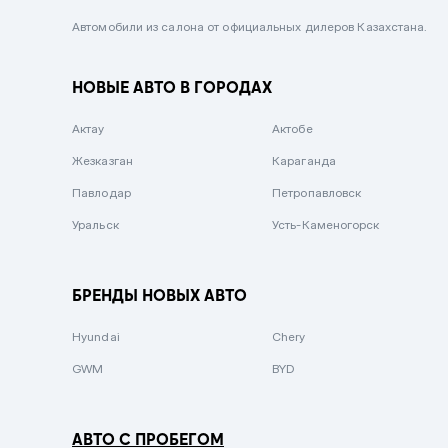
Черный металлик
Автомобили из салона от официальных дилеров Казахстана.
Стальной
НОВЫЕ АВТО В ГОРОДАХ
Вишневый
Серебристый металлик
Актау
Актобе
Темно-коричневый
Жезказган
Караганда
Бело-Дымчатый
Павлодар
Петропавловск
Светло-зелёный металлик
Уральск
Усть-Каменогорск
Бирюзовый
Темно-синий металлик
БРЕНДЫ НОВЫХ АВТО
Зеленый металлик
Hyundai
Chery
Комбинированный
GWM
BYD
АВТО С ПРОБЕГОМ