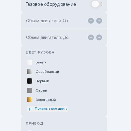
Газовое оборудование
Toyota Astana
Toyota Kokshetau
Объем двигателя, От
TANK Motors Karaganda
Объем двигателя, До
Hyundai ShymCity
Toyota Shygys
ЦВЕТ КУЗОВА
Белый
Серебристый
Черный
Серый
Золотистый
Показать все цвета
Оранжевый
Розовый
ПРИВОД
Красный