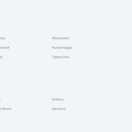
рау
Жанаозен
танай
Кызылорда
аз
Туркестан
k
Subaru
d Rover
Genesis