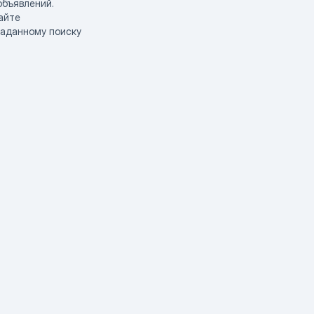
объявлений.
айте
заданному поиску