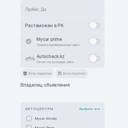
Пробег, До
Растаможен в РК
Mycar prime
Только проверенные авто
Autocheck.kz
Отчет по истории авто
Есть гарантия
Есть техотчёт
Владелец объявления
АВТОЦЕНТРЫ
Выбрать все
Mycar Almaty
Mycar Store