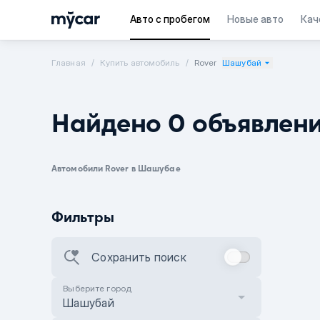
Авто с пробегом
Новые авто
Кач
Главная
Купить автомобиль
Rover
Шашубай
Найдено 0 объявлен
Автомобили Rover в Шашубае
Фильтры
Сохранить поиск
Выберите город
Шашубай