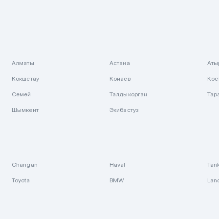
Алматы
Астана
Аты
Кокшетау
Конаев
Кос
Семей
Талдыкорган
Тар
Шымкент
Экибастуз
Changan
Haval
Tan
Toyota
BMW
Lan