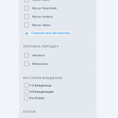
Mycar Raiymbek
Mycar Astana
Mycar Aktau
Показать все автоцентры
Mycar Uralsk
Haval & Tank Kyzylorda
КОРОБКА ПЕРЕДАЧ
Haval & Tank Pavlodar
Автомат
Bavaria Almaty
Механика
Mycar Shymkent
Bavaria Astana
ИСТОРИЯ ВЛАДЕНИЯ
GWM Nurly Zhol
1-2 владельца
3-5 владельцев
Chery Astana
6 и более
Changan Auto Nurly Zhol
Haval Atyrau
КУЗОВ
Hyundai Auto Almaty