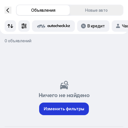
Объявления
Новые авто
В кредит
Ча
0 объявлений
Ничего не найдено
Изменить фильтры