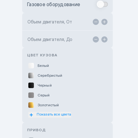
Газовое оборудование
Toyota Astana
Toyota Kokshetau
Объем двигателя, От
TANK Motors Karaganda
Объем двигателя, До
Hyundai ShymCity
Toyota Shygys
ЦВЕТ КУЗОВА
Белый
Серебристый
Черный
Серый
Золотистый
Показать все цвета
Оранжевый
Розовый
ПРИВОД
Красный