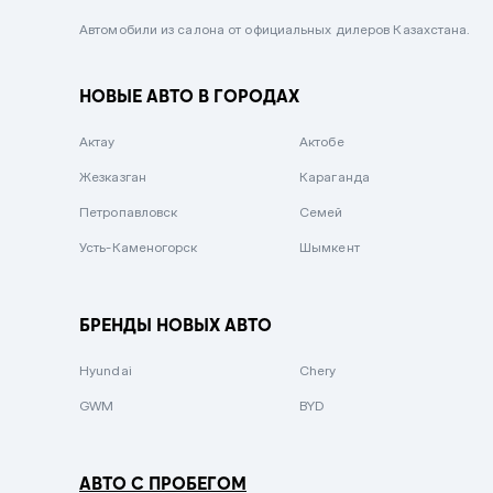
Черный металлик
Автомобили из салона от официальных дилеров Казахстана.
Стальной
НОВЫЕ АВТО В ГОРОДАХ
Вишневый
Серебристый металлик
Актау
Актобе
Темно-коричневый
Жезказган
Караганда
Бело-Дымчатый
Петропавловск
Семей
Светло-зелёный металлик
Усть-Каменогорск
Шымкент
Бирюзовый
Темно-синий металлик
БРЕНДЫ НОВЫХ АВТО
Зеленый металлик
Hyundai
Chery
Комбинированный
GWM
BYD
АВТО С ПРОБЕГОМ