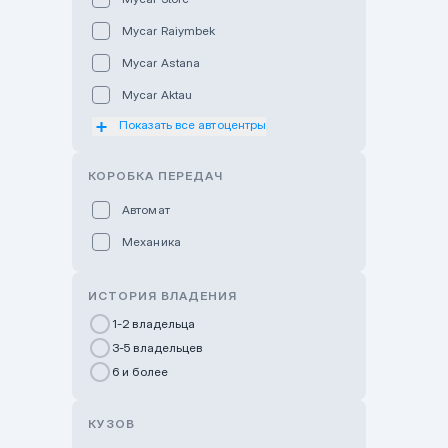
Mycar Raiymbek
Mycar Astana
Mycar Aktau
Показать все автоцентры
Mycar Uralsk
Haval & Tank Kyzylorda
КОРОБКА ПЕРЕДАЧ
Haval & Tank Pavlodar
Автомат
Bavaria Almaty
Механика
Mycar Shymkent
Bavaria Astana
ИСТОРИЯ ВЛАДЕНИЯ
GWM Nurly Zhol
1-2 владельца
3-5 владельцев
Chery Astana
6 и более
Changan Auto Nurly Zhol
Haval Atyrau
КУЗОВ
Hyundai Auto Almaty