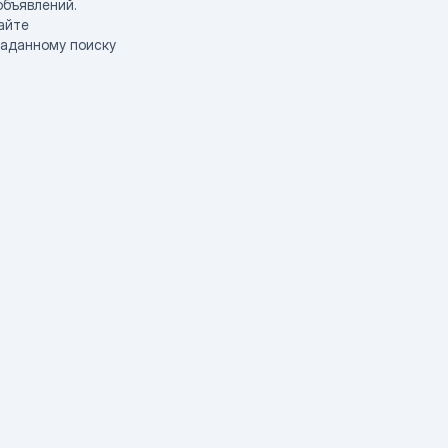
объявлений.
айте
заданному поиску