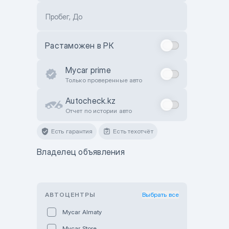
Пробег, До
Растаможен в РК
Mycar prime
Только проверенные авто
Autocheck.kz
Отчет по истории авто
Есть гарантия
Есть техотчёт
Владелец объявления
АВТОЦЕНТРЫ
Выбрать все
Mycar Almaty
Mycar Store