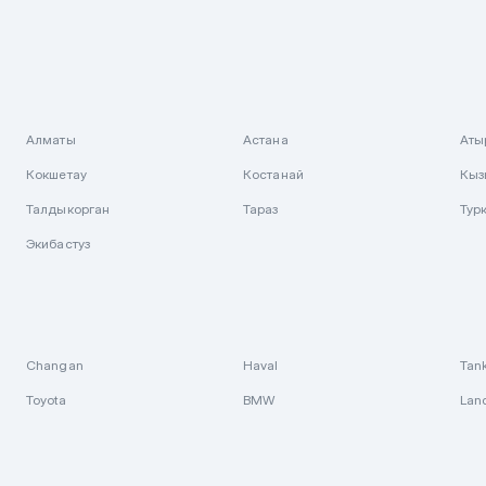
Алматы
Астана
Аты
Кокшетау
Костанай
Кыз
Талдыкорган
Тараз
Тур
Экибастуз
Changan
Haval
Tan
Toyota
BMW
Lan