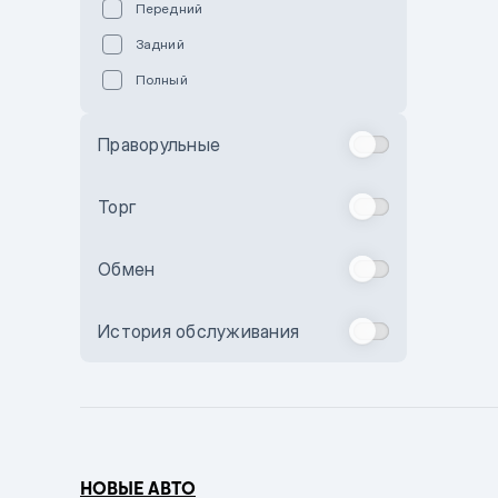
Передний
Пурпурный
Задний
Коричневый
Полный
Голубой
Синий
Праворульные
Фиолетовый
Зеленый
Торг
Желтый
Обмен
Бежевый
Бордовый
История обслуживания
Комбинированный
Бронзовый
Темно-синий
Серый металлик
НОВЫЕ АВТО
Сиреневый металлик