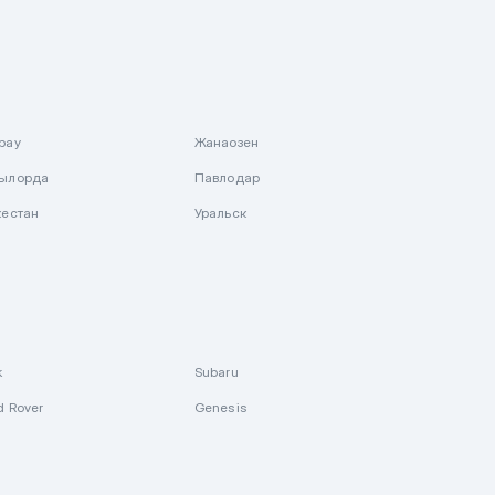
рау
Жанаозен
ылорда
Павлодар
кестан
Уральск
k
Subaru
d Rover
Genesis