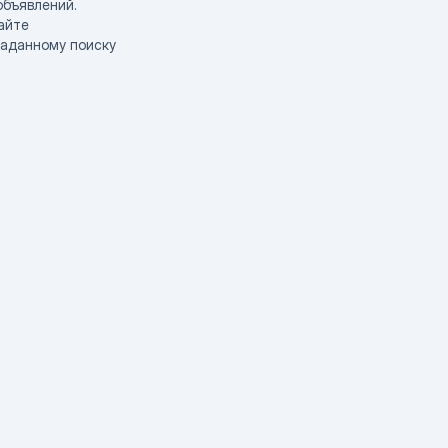
объявлений.
айте
заданному поиску