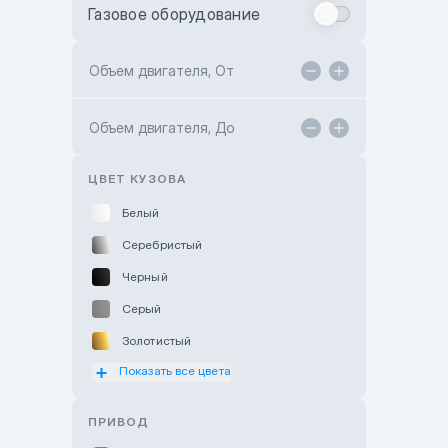
Газовое оборудование
Toyota Astana
Toyota Kokshetau
Объем двигателя, От
TANK Motors Karaganda
Объем двигателя, До
Hyundai ShymCity
Toyota Shygys
ЦВЕТ КУЗОВА
Белый
Серебристый
Черный
Серый
Золотистый
Показать все цвета
Оранжевый
Розовый
ПРИВОД
Красный