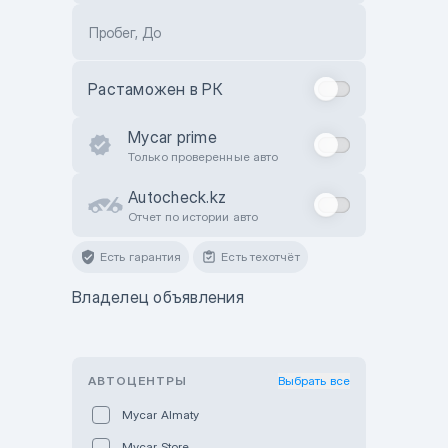
Пробег, До
Растаможен в РК
Mycar prime
Только проверенные авто
Autocheck.kz
Отчет по истории авто
Есть гарантия
Есть техотчёт
Владелец объявления
АВТОЦЕНТРЫ
Выбрать все
Mycar Almaty
Mycar Store