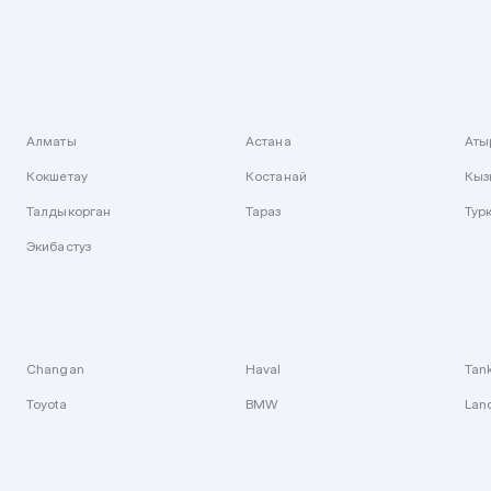
Алматы
Астана
Аты
Кокшетау
Костанай
Кыз
Талдыкорган
Тараз
Тур
Экибастуз
Changan
Haval
Tan
Toyota
BMW
Lan