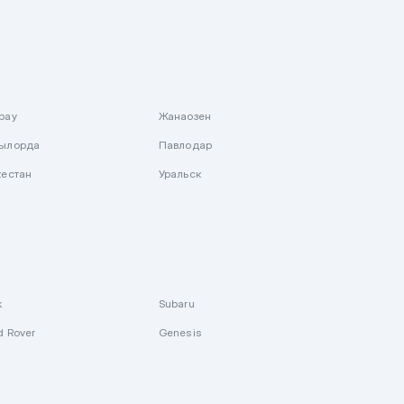
рау
Жанаозен
ылорда
Павлодар
кестан
Уральск
k
Subaru
d Rover
Genesis