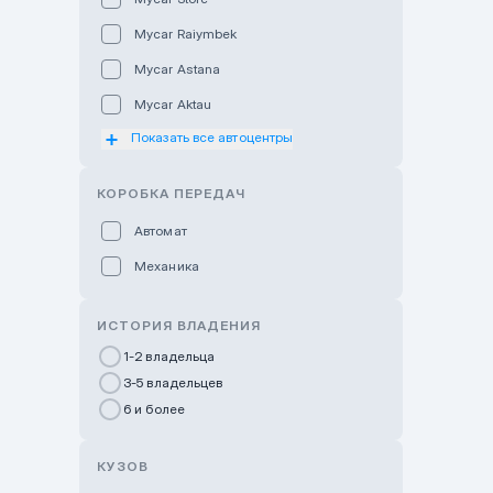
Mycar Raiymbek
Mycar Astana
Mycar Aktau
Показать все автоцентры
Mycar Uralsk
Haval & Tank Kyzylorda
КОРОБКА ПЕРЕДАЧ
Haval & Tank Pavlodar
Автомат
Bavaria Almaty
Механика
Mycar Shymkent
Bavaria Astana
ИСТОРИЯ ВЛАДЕНИЯ
GWM Nurly Zhol
1-2 владельца
3-5 владельцев
Chery Astana
6 и более
Changan Auto Nurly Zhol
Haval Atyrau
КУЗОВ
Hyundai Auto Almaty