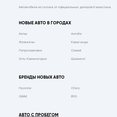
Черный металлик
Автомобили из салона от официальных дилеров Казахстана.
Стальной
НОВЫЕ АВТО В ГОРОДАХ
Вишневый
Серебристый металлик
Актау
Актобе
Темно-коричневый
Жезказган
Караганда
Бело-Дымчатый
Петропавловск
Семей
Светло-зелёный металлик
Усть-Каменогорск
Шымкент
Бирюзовый
Темно-синий металлик
БРЕНДЫ НОВЫХ АВТО
Зеленый металлик
Hyundai
Chery
Комбинированный
GWM
BYD
АВТО С ПРОБЕГОМ