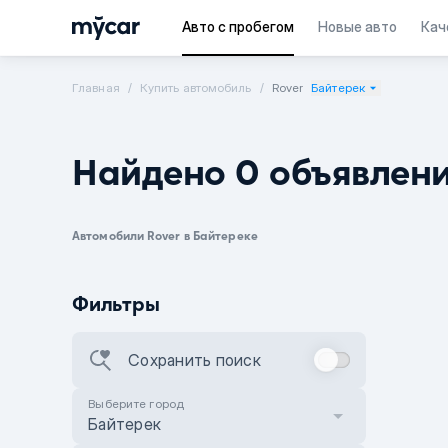
Авто с пробегом
Новые авто
Кач
Главная
Купить автомобиль
Rover
Байтерек
Найдено 0 объявлен
Автомобили Rover в Байтереке
Фильтры
Сохранить поиск
Выберите город
Байтерек